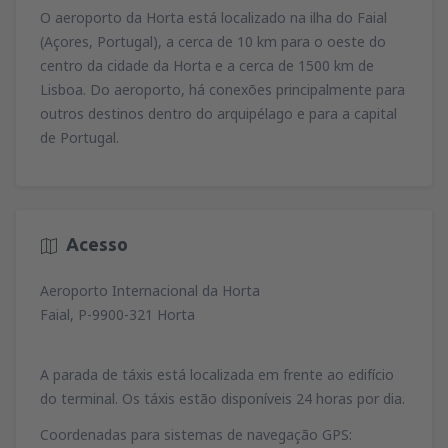
58
O aeroporto da Horta está localizado na ilha do Faial
A PARTIR DE
EUR
(Açores, Portugal), a cerca de 10 km para o oeste do
de
Porto, Francisco Sá Carneiro
(OPO)
72
centro da cidade da Horta e a cerca de 1500 km de
A PARTIR DE
EUR
de
Porto, Francisco Sá Carneiro
(OPO)
Lisboa. Do aeroporto, há conexões principalmente para
110
A PARTIR DE
EUR
outros destinos dentro do arquipélago e para a capital
de Portugal.
de
Funchal, Madeira
(FNC)
81
A PARTIR DE
EUR
Acesso
Aeroporto Internacional da Horta
Faial, P-9900-321 Horta
A parada de táxis está localizada em frente ao edifício
do terminal. Os táxis estão disponíveis 24 horas por dia.
Coordenadas para sistemas de navegação GPS: