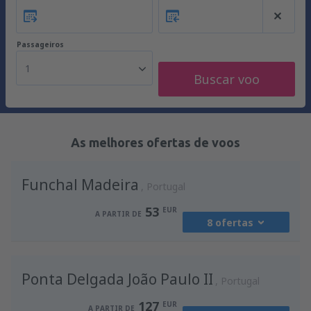
Passageiros
1
Buscar voo
As melhores ofertas de voos
Funchal Madeira
Portugal
53
EUR
A PARTIR DE
8 ofertas
de
Lisboa, Lisboa Airport
(LIS)
Ponta Delgada João Paulo II
55
Portugal
A PARTIR DE
EUR
127
EUR
A PARTIR DE