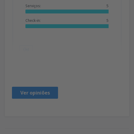
Serviços:
5
Check-in:
5
Útil
Andre
Portugal,
Maio 2019
Ver opiniões