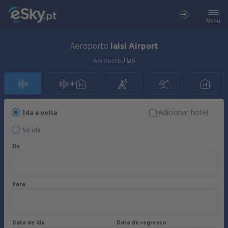
Menu
Aeroporto
Iaisi Airport
Aeroportul Iași
Adicionar hotel
Ida e volta
Só ida
De
Para
Data de ida
Data de regresso