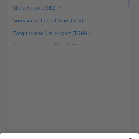
Sibiu Airport (SBZ)
Suceava Stefan cel Mare (SCV)
Targu Mures Intl Airport (TGM)
Timisoara Traian Vuia (TSR)
Tulcea Danube Delta (TCE)