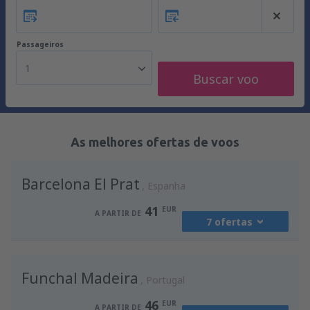
Passageiros
1
Buscar voo
As melhores ofertas de voos
Barcelona El Prat
Espanha
41
EUR
A PARTIR DE
7 ofertas
de
Porto, Francisco Sá Carneiro
(OPO)
Funchal Madeira
41
Portugal
A PARTIR DE
EUR
46
EUR
A PARTIR DE