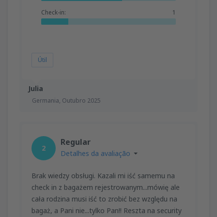
Check-in:
1
Útil
Julia
Germania,
Outubro 2025
Regular
2
Detalhes da avaliação
Brak wiedzy obsługi. Kazali mi iść samemu na
check in z bagażem rejestrowanym...mówię ale
cała rodzina musi iść to zrobić bez względu na
bagaż, a Pani nie...tylko Pan!! Reszta na security