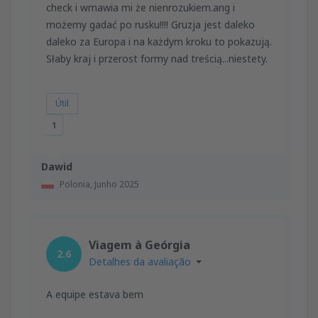
check i wmawia mi że nienrozukiem.ang i
możemy gadać po rusku!!!! Gruzja jest daleko
daleko za Europa i na każdym kroku to pokazują.
Słaby kraj i przerost formy nad treścią...niestety.
Útil
1
Dawid
Polonia,
Junho 2025
Viagem à Geórgia
2.6
Detalhes da avaliação
A equipe estava bem