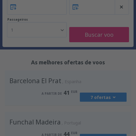
Passageiros
1
Buscar voo
As melhores ofertas de voos
Barcelona El Prat
Espanha
41
EUR
A PARTIR DE
7 ofertas
de
Porto, Francisco Sá Carneiro
(OPO)
Funchal Madeira
41
Portugal
A PARTIR DE
EUR
44
EUR
A PARTIR DE