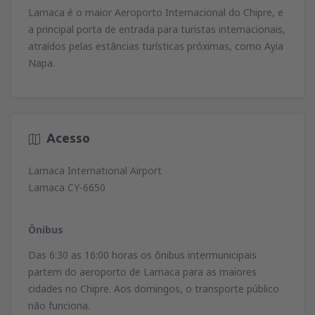
79
Larnaca é o maior Aeroporto Internacional do Chipre, e
de
Lisboa, Lisboa Airport
(LIS)
A PARTIR DE
EUR
74
a principal porta de entrada para turistas internacionais,
A PARTIR DE
EUR
de
Porto, Francisco Sá Carneiro
(OPO)
atraídos pelas estâncias turísticas próximas, como Ayia
164
de
Porto, Francisco Sá Carneiro
(OPO)
A PARTIR DE
EUR
Napa.
34
de
Lisboa, Lisboa Airport
(LIS)
A PARTIR DE
EUR
81
A PARTIR DE
EUR
de
Porto, Francisco Sá Carneiro
(OPO)
127
de
Faro, Faro Airport
(FAO)
A PARTIR DE
EUR
34
de
Porto, Francisco Sá Carneiro
(OPO)
A PARTIR DE
EUR
Acesso
72
A PARTIR DE
EUR
de
Lisboa, Lisboa Airport
(LIS)
Larnaca International Airport
36
A PARTIR DE
EUR
Larnaca CY-6650
de
Lisboa, Lisboa Airport
(LIS)
Ônibus
67
A PARTIR DE
EUR
Das 6:30 as 16:00 horas os ônibus intermunicipais
partem do aeroporto de Larnaca para as maiores
cidades no Chipre. Aos domingos, o transporte público
não funciona.