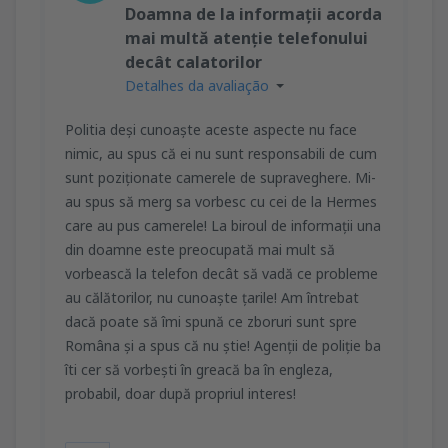
Doamna de la informații acorda
mai multă atenție telefonului
decât calatorilor
Detalhes da avaliação
Politia deși cunoaște aceste aspecte nu face
nimic, au spus că ei nu sunt responsabili de cum
sunt poziționate camerele de supraveghere. Mi-
au spus să merg sa vorbesc cu cei de la Hermes
care au pus camerele! La biroul de informații una
din doamne este preocupată mai mult să
vorbească la telefon decât să vadă ce probleme
au călătorilor, nu cunoaște țarile! Am întrebat
dacă poate să îmi spună ce zboruri sunt spre
Româna și a spus că nu știe! Agenții de poliție ba
îti cer să vorbești în greacă ba în engleza,
probabil, doar după propriul interes!