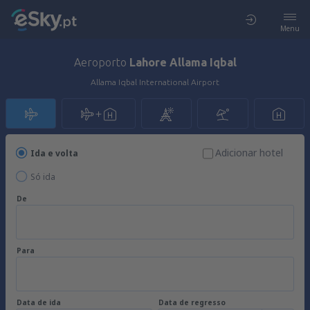
Menu
Aeroporto
Lahore Allama Iqbal
Allama Iqbal International Airport
Adicionar hotel
Ida e volta
Só ida
De
Para
Data de ida
Data de regresso