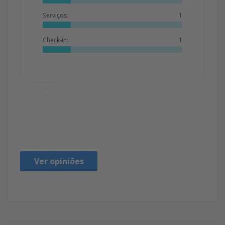
Serviços:
1
Check-in:
1
Útil
Zaheer
Irlanda,
Março 2019
Ver opiniões