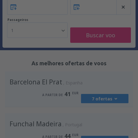
Passageiros
1
Buscar voo
As melhores ofertas de voos
Barcelona El Prat
Espanha
41
EUR
A PARTIR DE
7 ofertas
de
Porto, Francisco Sá Carneiro
(OPO)
Funchal Madeira
41
Portugal
A PARTIR DE
EUR
44
EUR
A PARTIR DE