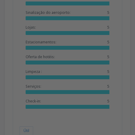
Sinalização do aeroporto:
5
Lojas:
5
Estacionamentos:
5
Oferta de hotéis:
5
Limpeza :
5
Serviços:
5
Check-in:
5
Útil