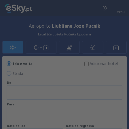
Menu
Aeroporto
Liubliana Joze Pucnik
Letališče Jožeta Pučnika Ljubljana
Adicionar hotel
Ida e volta
Só ida
De
Para
Data de ida
Data de regresso