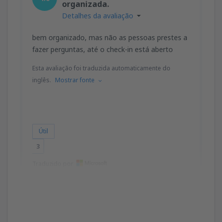
organizada.
Detalhes da avaliação
bem organizado, mas não as pessoas prestes a
fazer perguntas, até o check-in está aberto
Esta avaliação foi traduzida automaticamente do
inglês.
Mostrar fonte
Útil
3
Traduzido por
charmaine
Wielka Brytania,
Fevereiro 2019