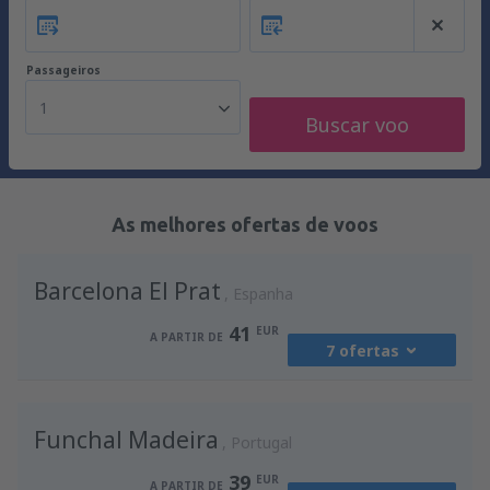
Passageiros
1
Buscar voo
As melhores ofertas de voos
Barcelona El Prat
Espanha
41
EUR
A PARTIR DE
7 ofertas
de
Porto, Francisco Sá Carneiro
(OPO)
Funchal Madeira
41
Portugal
A PARTIR DE
EUR
39
EUR
A PARTIR DE