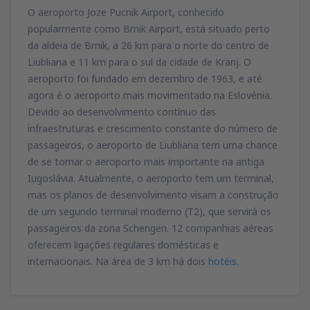
79
O aeroporto Joze Pucnik Airport, conhecido
de
Lisboa, Lisboa Airport
(LIS)
A PARTIR DE
EUR
74
popularmente como Brnik Airport, está situado perto
A PARTIR DE
EUR
de
Porto, Francisco Sá Carneiro
(OPO)
da aldeia de Brnik, a 26 km para o norte do centro de
164
de
Porto, Francisco Sá Carneiro
(OPO)
A PARTIR DE
EUR
Liubliana e 11 km para o sul da cidade de Kranj. O
34
de
Lisboa, Lisboa Airport
(LIS)
A PARTIR DE
EUR
aeroporto foi fundado em dezembro de 1963, e até
81
A PARTIR DE
EUR
de
Porto, Francisco Sá Carneiro
(OPO)
agora é o aeroporto mais movimentado na Eslovénia.
127
de
Faro, Faro Airport
(FAO)
A PARTIR DE
EUR
Devido ao desenvolvimento contínuo das
34
de
Porto, Francisco Sá Carneiro
(OPO)
A PARTIR DE
EUR
infraestruturas e crescimento constante do número de
72
A PARTIR DE
EUR
passageiros, o aeroporto de Liubliana tem uma chance
de se tornar o aeroporto mais importante na antiga
de
Lisboa, Lisboa Airport
(LIS)
36
Iugoslávia. Atualmente, o aeroporto tem um terminal,
A PARTIR DE
EUR
mas os planos de desenvolvimento visam a construção
de um segundo terminal moderno (T2), que servirá os
de
Lisboa, Lisboa Airport
(LIS)
passageiros da zona Schengen. 12 companhias aéreas
67
A PARTIR DE
EUR
oferecem ligações regulares domésticas e
internacionais. Na área de 3 km há dois
hotéis
.