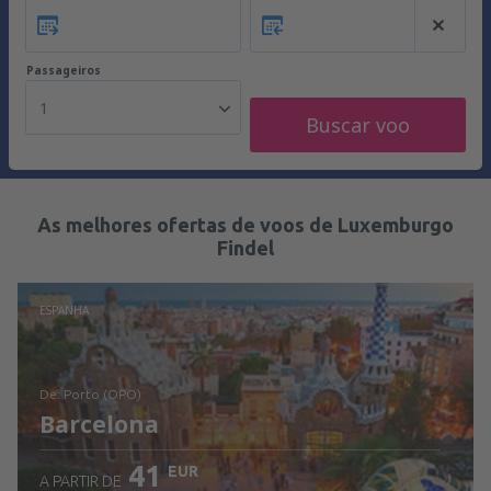
Passageiros
1
Buscar voo
As melhores ofertas de voos de Luxemburgo
Findel
ESPANHA
de: Porto (OPO)
Barcelona
41
EUR
A PARTIR DE