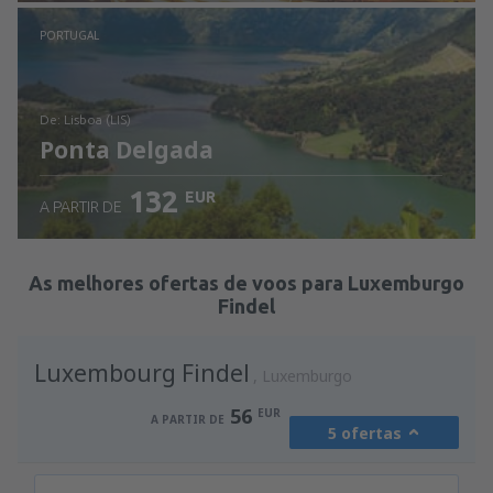
Ver detalhes
PORTUGAL
de: Lisboa (LIS)
Ponta Delgada
132
EUR
A PARTIR DE
Ver detalhes
As melhores ofertas de voos para Luxemburgo
Findel
Luxembourg Findel
Luxemburgo
56
EUR
A PARTIR DE
5 ofertas