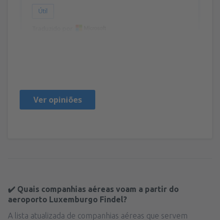
Útil
Traduzido por
Richard Johann
Německo,
Outubro 2024
Ver opiniões
✔️ Quais companhias aéreas voam a partir do
aeroporto Luxemburgo Findel?
A lista atualizada de companhias aéreas que servem