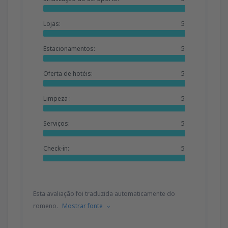
Lojas:
5
Estacionamentos:
5
Oferta de hotéis:
5
Limpeza :
5
Serviços:
5
Check-in:
5
Esta avaliação foi traduzida automaticamente do
romeno.
Mostrar fonte