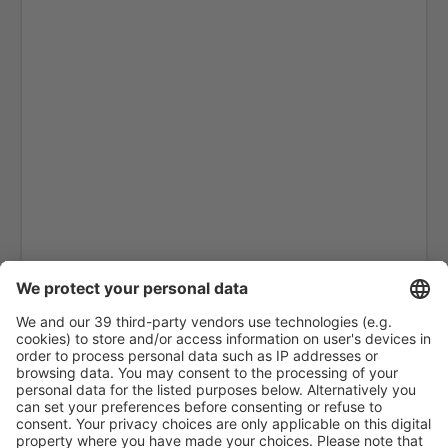
Gällivare Lapland (GEV)
Linkoping Airport (LPI)
Lulea Airport (LLA)
Lycksele (LYC)
Mora Siljan (MXX)
Norrköping Airport (NRK)
Ornskoldsvik Airport (OER)
Pajala Yllas (PJA)
Ronneby Airport (RNB)
Salen Scandinavian Mountains Apt. (SCR)
Skelleftea Airport (SFT)