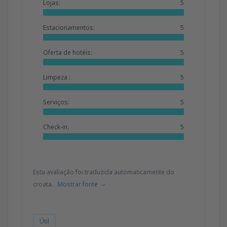
Lojas:
5
Estacionamentos:
5
Oferta de hotéis:
5
Limpeza :
5
Serviços:
5
Check-in:
5
Esta avaliação foi traduzida automaticamente do
croata.
Mostrar fonte
Útil