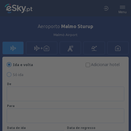
Menu
Aeroporto
Malmo Sturup
Malmö Airport
Adicionar hotel
Ida e volta
Só ida
De
Para
Data de ida
Data de regresso