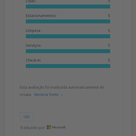
Lojas:
5
Estacionamentos:
5
Limpeza :
5
Serviços:
5
Check-in:
5
Esta avaliação foi traduzida automaticamente do
croata.
Mostrar fonte
Útil
Traduzido por