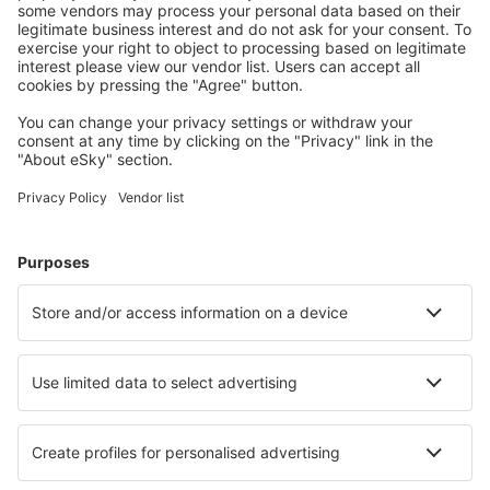
Estocolmo
Malmo Sturup (MMX)
Sundsvall Harnosand (SDL)
Sveg Airport (EVG)
Torsby Apt. (TYF)
Trollhättan-Vänersborg Airport (THN)
Umea Airport (UME)
Vilhelmina Airport (VHM)
Visby Airport (VBY)
Estocolmo
Vaxjo Airport (VXO)