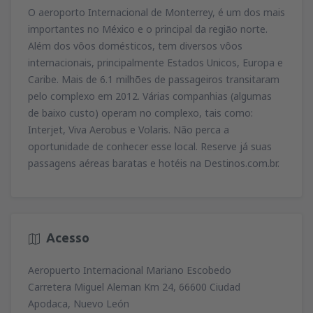
79
O aeroporto Internacional de Monterrey, é um dos mais
de
Lisboa, Lisboa Airport
(LIS)
A PARTIR DE
EUR
74
importantes no México e o principal da região norte.
A PARTIR DE
EUR
de
Porto, Francisco Sá Carneiro
(OPO)
Além dos vôos domésticos, tem diversos vôos
164
de
Porto, Francisco Sá Carneiro
(OPO)
A PARTIR DE
EUR
internacionais, principalmente Estados Unicos, Europa e
34
de
Lisboa, Lisboa Airport
(LIS)
A PARTIR DE
EUR
Caribe. Mais de 6.1 milhões de passageiros transitaram
81
A PARTIR DE
EUR
de
Porto, Francisco Sá Carneiro
(OPO)
pelo complexo em 2012. Várias companhias (algumas
128
de
Faro, Faro Airport
(FAO)
A PARTIR DE
EUR
de baixo custo) operam no complexo, tais como:
34
de
Porto, Francisco Sá Carneiro
(OPO)
A PARTIR DE
EUR
Interjet, Viva Aerobus e Volaris. Não perca a
72
A PARTIR DE
EUR
oportunidade de conhecer esse local. Reserve já suas
passagens aéreas baratas e hotéis na Destinos.com.br.
de
Lisboa, Lisboa Airport
(LIS)
36
A PARTIR DE
EUR
de
Lisboa, Lisboa Airport
(LIS)
70
Acesso
A PARTIR DE
EUR
Aeropuerto Internacional Mariano Escobedo
Carretera Miguel Aleman Km 24, 66600 Ciudad
Apodaca, Nuevo León