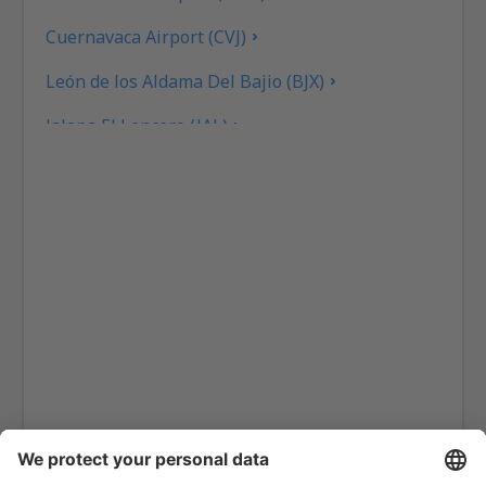
Cuernavaca Airport (CVJ)
León de los Aldama Del Bajio (BJX)
Jalapa El Lencero (JAL)
Culiacán Bachigualato (CUL)
Los Mochis Fort Valley (LMM)
Tampico Francisco J. Mina (TAM)
Torreón Francisco Sarabia (TRC)
Reynosa General Lucio Blanco (REX)
Monterrey Mariano Escobedo (MTY)
Ciudad Victoria Pedro José Méndez (CVM)
Mazatlan Rafael Buelna (MZT)