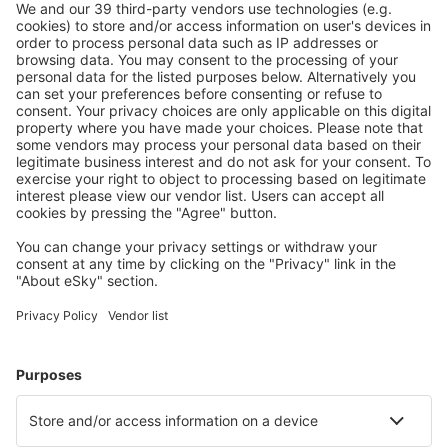
Chihuahua Roberto Fierro Villalobos (CUU)
Durango Guadalupe Victoria (DGO)
Guerrero Negro Airport (GUB)
Veracruz General Heriberto Jara (VER)
Puebla Hermanos Serdán (PBC)
Huatulco Intl Airport (HUX)
Hermosillo Ignacio L. Pesqueira (HMO)
Campeche Ingeniero Alberto Acuña Ongay (CPE)
Zihuatanejo Ixtapa (ZIH)
Ixtepec Airport (IZT)
Guaymas José M. Yánez (GYM)