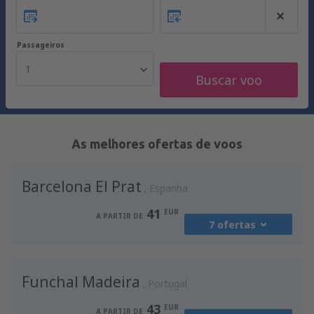
Passageiros
1
Buscar voo
As melhores ofertas de voos
Barcelona El Prat
Espanha
41
EUR
A PARTIR DE
7 ofertas
de
Porto, Francisco Sá Carneiro
(OPO)
Funchal Madeira
41
Portugal
A PARTIR DE
EUR
43
EUR
A PARTIR DE