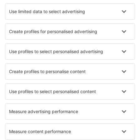
Acapulco Gen. Juan N. Álvarez (ACA)
Zacatecas Leobardo C. Ruiz (ZCL)
Aguascalientes Lic. J. Terán Peredo (AGU)
Puerto Vallarta (PVR)
Loreto Intl Airport (LTO)
San Jose del Cabo Los Cabos (SJD)
Mérida Manuel Crescencio Rejón (MID)
La Paz Manuel Márquez de León (LAP)
Matamoros Airport (MAM)
Mexicali General Rodolfo Sánchez Taboada (MXL)