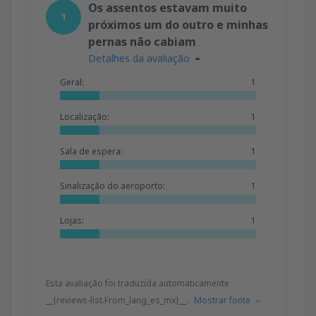
Os assentos estavam muito
1
próximos um do outro e minhas
pernas não cabiam
Detalhes da avaliação
Geral:
1
Localização:
1
Sala de espera:
1
Sinalização do aeroporto:
1
Lojas:
1
Esta avaliação foi traduzida automaticamente
__{reviews-list.From_lang_es_mx}__.
Mostrar fonte