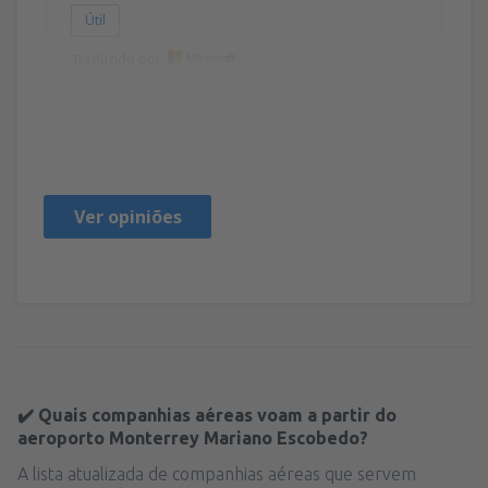
Útil
Traduzido por
Evangelina
Peru,
Outubro 2023
Ver opiniões
✔️ Quais companhias aéreas voam a partir do
aeroporto Monterrey Mariano Escobedo?
A lista atualizada de companhias aéreas que servem