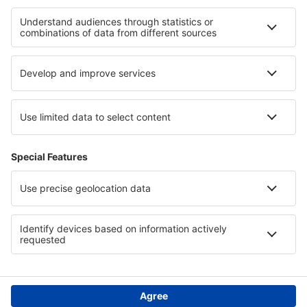
Guadalajara M. Hidalgo y Costilla (GDL)
Minatitlan Airport (MTT)
Monclova Venustiano Carranza (LOV)
Morelia General Francisco Mujica (MLM)
Nuevo Laredo (NLD)
Palenque International Airport (PQM)
Piedras Negras Intl Airport (PDS)
Saltillo Plan de Guadalupe (SLW)
Manzanillo Playa de Oro (ZLO)
San Luis Potosío Ponciano Arriaga (SLP)
Puerto Escondido Aiport (PXM)