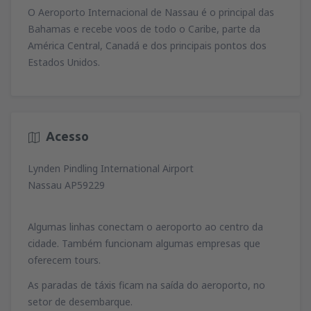
79
O Aeroporto Internacional de Nassau é o principal das
de
Lisboa, Lisboa Airport
(LIS)
A PARTIR DE
EUR
74
Bahamas e recebe voos de todo o Caribe, parte da
A PARTIR DE
EUR
de
Porto, Francisco Sá Carneiro
(OPO)
América Central, Canadá e dos principais pontos dos
164
de
Porto, Francisco Sá Carneiro
(OPO)
A PARTIR DE
EUR
Estados Unidos.
34
de
Lisboa, Lisboa Airport
(LIS)
A PARTIR DE
EUR
81
A PARTIR DE
EUR
de
Porto, Francisco Sá Carneiro
(OPO)
126
de
Faro, Faro Airport
(FAO)
A PARTIR DE
EUR
34
de
Porto, Francisco Sá Carneiro
(OPO)
A PARTIR DE
EUR
Acesso
72
A PARTIR DE
EUR
de
Lisboa, Lisboa Airport
(LIS)
Lynden Pindling International Airport
36
A PARTIR DE
EUR
Nassau AP59229
de
Lisboa, Lisboa Airport
(LIS)
Algumas linhas conectam o aeroporto ao centro da
70
A PARTIR DE
EUR
cidade. Também funcionam algumas empresas que
oferecem tours.
As paradas de táxis ficam na saída do aeroporto, no
setor de desembarque.