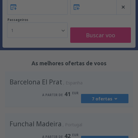
Passageiros
1
Buscar voo
As melhores ofertas de voos
Barcelona El Prat
Espanha
41
EUR
A PARTIR DE
7 ofertas
de
Porto, Francisco Sá Carneiro
(OPO)
Funchal Madeira
41
Portugal
A PARTIR DE
EUR
42
EUR
A PARTIR DE