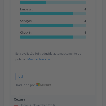
Limpeza :
4
Serviços:
4
Check-in:
4
Esta avaliação foi traduzida automaticamente do
polaco.
Mostrar fonte
Útil
Traduzido por
Cezary
Польша,
Novembro 2018