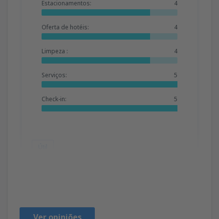
Estacionamentos:
4
Oferta de hotéis:
4
Limpeza :
4
Serviços:
5
Check-in:
5
Útil
Marv
Соединенные Штаты,
Novembro 2022
Ver opiniões