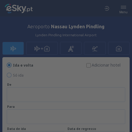
Menu
Aeroporto
Nassau Lynden Pindling
Lynden Pindling International Airport
Adicionar hotel
Ida e volta
Só ida
De
Para
Data de ida
Data de regresso