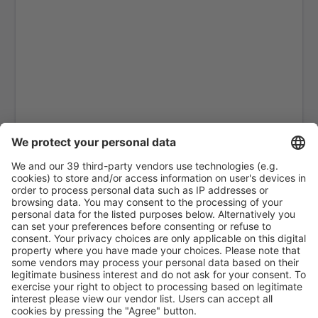
San Andros Airport (SAQ)
South Bimini Airport (BIM)
Spring Point Airport (AXP)
Stella Maris Airport (SML)
Treasure Cay Airport (TCB)