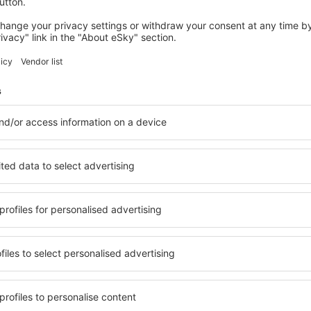
reas realizam voos do aeroporto Ruzyně para 106 países do mundo.
esso
a Havla Praha
19, 160 08 Praha 6
ônibus estão localizadas perto do terminal 1 e em frente de saguão
 Aeorporto-Dejvice e depois de metrô verde linha A. O tempo de v
mbém de ônibus 100 Aeroportu-Zlicin e depois de metrô amarelo lin
h para todo o tipo de transprte custa 30Kč. De ônibus AE se pode ai
. Os pasaageiros que depois continuam a viagem de SC PENDOLIN
a hora.
ha usar os táxis quaisquer estacionados em frente do terminal do 
r o preço antes da viagem. Segundo os regulamentos todos os táxis