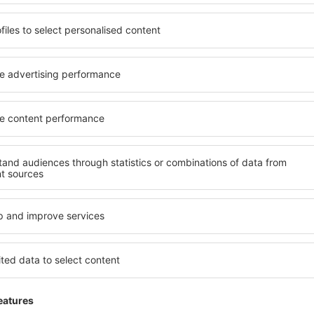
a ter um sticker com número de identificação, nome da empresa, ta
de pagamento pela “entrada”. O cliente deveria receber do taxista 
eria condizer com as taxas indicadas. O mias seguro é telefonar a
 aproximadamente 20 minutos.
eográficas para os sistemas de navegação de viaturas GPS:
4°16'01"E
rtável do norte ao aeroporto se realiza pela estrada R7 que sobe da
raga, do oeste e do sul têm de apanhar o rodoanel R1 leste da cida
der ao aeroporto é preciso se desviar do anel da R7 na saída Predni
tamente ao aeroporto.
tacionamento
spõe de cinco áreas de estacionamento. Três estão localizadas ao 