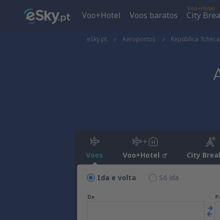
Voo+Hotel
Voo+Hotel
Voos baratos
City Bre
eSky.pt
Aeroportos
República Tcheca
Voos
Voo+Hotel
City Brea
Ida e volta
Só ida
De
P