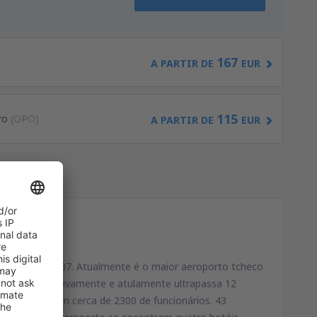
167
)
A PARTIR DE
EUR
115
ro
(OPO)
A PARTIR DE
EUR
rimavera de 1937. Atualmente é o maior aeroporto tcheco
rescer sucessivamente e atulamente ultrapassa 12
tinentais), tem cerca de 2300 de funcionários. 43