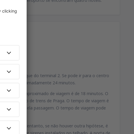
 Na área do aeroporto se encontram quatro hotéis.
 de desembarque do terminal 2. Se pode ir para o centro
iagem são aproximadamente 24 minutos.
ha B. O tempo aproximado de viagem é de 18 minutos. O
nda ir à estação de trens de Praga. O tempo de viagem é
O não pagam pela passagem. O tempo de viagem pode
aeroporto. No entanto, se não houver outra hipótese, é
 deveriam ter sirenes instalados no telhado. A porta de