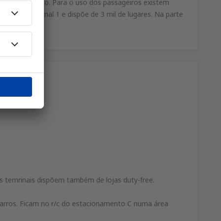
estacionamento. Para o uso dos passageiros existem
tros do terminal 1 e dispõe de 3 mil de lugares. Na parte
ois temrinais dispõem também de lojas duty-free.
carros. Ficam no r/c do estacionamento C numa área