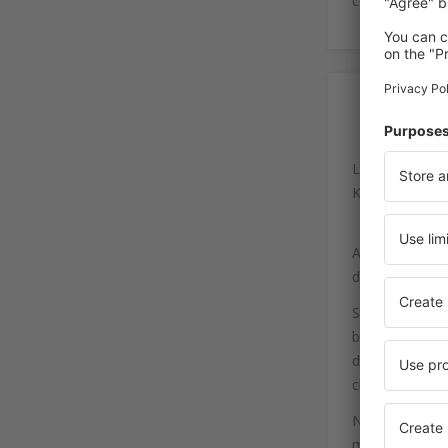
companhias aé
Ac
Letiště Václav
K Letišti 6/10
As paradas de 
de ônibus 119
Se pode ir ta
bilhete de 1,5
de 35 minutos
chegar até um
Não se aconsel
melhor combina