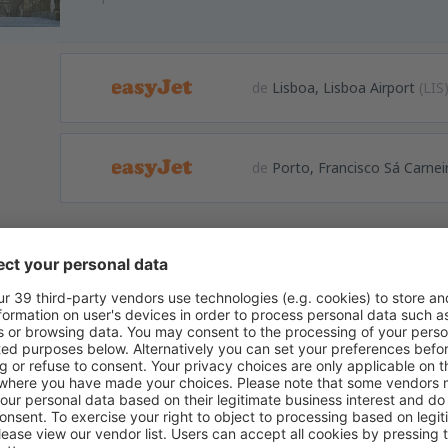
de
Lisboa, Lisboa Airport
(LIS
de
Porto, Francisco Sá Carnei
formação
zyně fica a 17km para noroeste da capital tcheca. Foi aberto na p
 movimentados da Europa. O número dos passageiros tem vindo a c
o. O aeroporto opera voos regulares e irregulres (charters e intercon