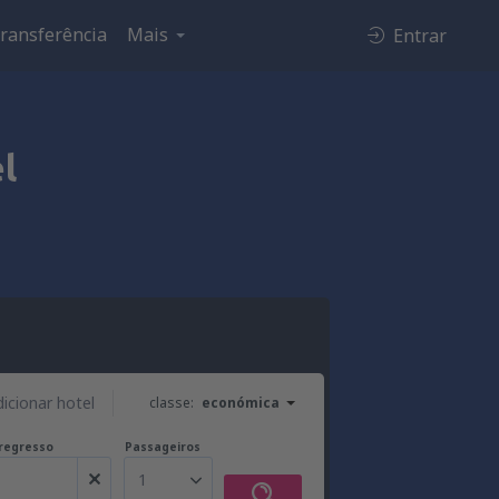
ransferência
Mais
Entrar
l
dicionar hotel
classe:
económica
regresso
Passageiros
1