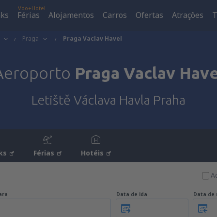
Voo+Hotel
aks
Férias
Alojamentos
Carros
Ofertas
Atrações
T
Praga
Praga Vaclav Havel
Aeroporto
Praga Vaclav Have
Letiště Václava Havla Praha
ks
Férias
Hotéis
A
ara
Data de ida
Data de 