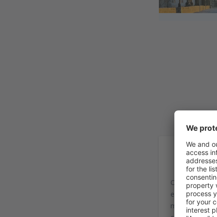
In
O Aeroporto Ru
e um dos mais
milhões por an