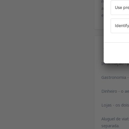
minutos é grá
ainda dois est
este do aeropo
Ser
Informação - 
Gastronomia - 
Dinheiro - o a
Lojas - os doi
Aluguel de vi
separada.