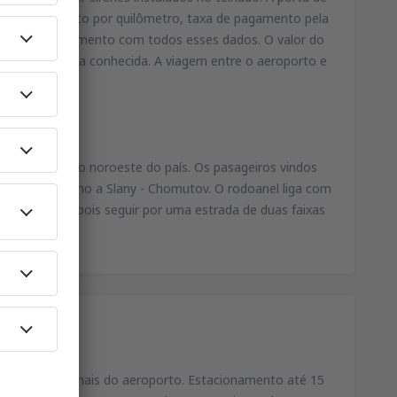
xa de pagamento por quilômetro, taxa de pagamento pela
o talão de pagamento com todos esses dados. O valor do
 uma companhia conhecida. A viagem entre o aeroporto e
 capital para o noroeste do país. Os pasageiros vindos
de e seguir rumo a Slany - Chomutov. O rodoanel liga com
 Kopanina e depois seguir por uma estrada de duas faixas
lado dos terminais do aeroporto. Estacionamento até 15