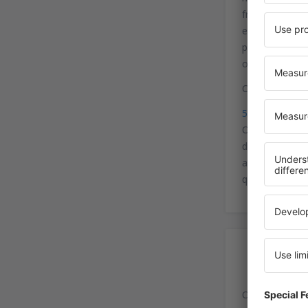
frente deveri
espera e taxa 
pagamento dev
o centro leva
Coordenadas g
50°06'19"N, 1
O acesso confo
do centro de P
a R7. Para ace
que leva dire
Es
O aeroporto di