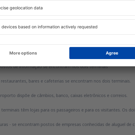
tis. O preço varia segundo a área de estacionamento e o tempo de 
acionamentos de dois níveis (C i D). O estacionamento C fica a 70 me
rto fica o estacionamento D que dispõe de 800 lugares.
viços
postos de informação se encontram nos dois terminais
restaurantes, bares e cafeterias se encontram nos dois terminais.
eroporto dispõe de câmbios, banco, caixas eletrônicos e correios.
s terminais têm lojas para os passageiros e para os visitantes. Os d
aturas - se encontram postos de empresas conhecidas de aluguel de 