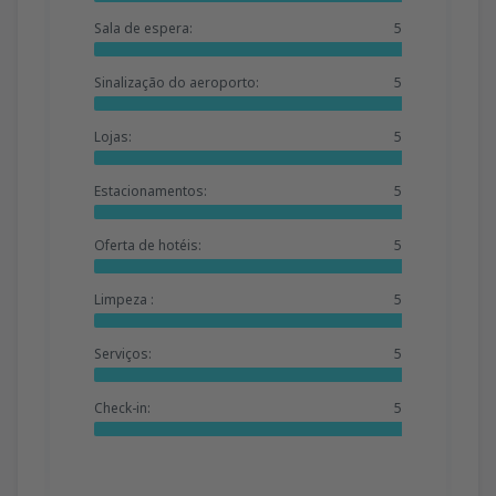
Sala de espera:
5
Sinalização do aeroporto:
5
Lojas:
5
Estacionamentos:
5
Oferta de hotéis:
5
Limpeza :
5
Serviços:
5
Check-in:
5