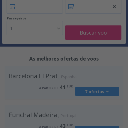
Passageiros
1
Buscar voo
As melhores ofertas de voos
Barcelona El Prat
Espanha
41
EUR
A PARTIR DE
7 ofertas
de
Porto, Francisco Sá Carneiro
(OPO)
Funchal Madeira
41
Portugal
A PARTIR DE
EUR
43
EUR
A PARTIR DE