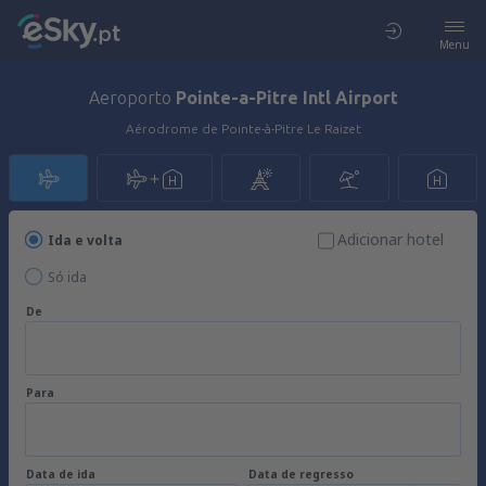
Menu
Aeroporto
Pointe-a-Pitre Intl Airport
Aérodrome de Pointe-à-Pitre Le Raizet
Adicionar hotel
Ida e volta
Só ida
De
Para
Data de ida
Data de regresso