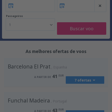
Passageiros
1
Buscar voo
As melhores ofertas de voos
Barcelona El Prat
Espanha
41
EUR
A PARTIR DE
7 ofertas
de
Porto, Francisco Sá Carneiro
(OPO)
Funchal Madeira
41
Portugal
A PARTIR DE
EUR
43
EUR
A PARTIR DE