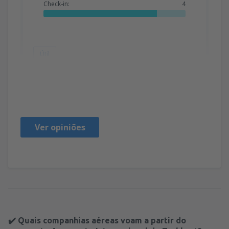
Check-in:
4
Útil
BORISLAV
Bulgarie,
Setembro 2024
Ver opiniões
✔️ Quais companhias aéreas voam a partir do