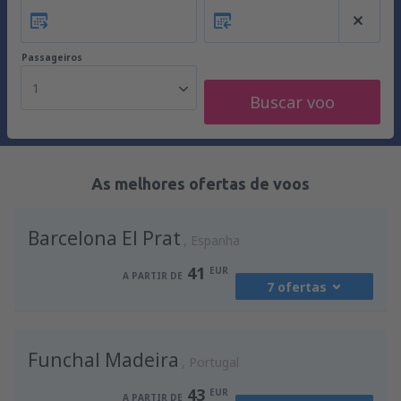
Passageiros
1
Buscar voo
As melhores ofertas de voos
Barcelona El Prat
Espanha
41
EUR
A PARTIR DE
7 ofertas
de
Porto, Francisco Sá Carneiro
(OPO)
Funchal Madeira
41
Portugal
A PARTIR DE
EUR
43
EUR
A PARTIR DE