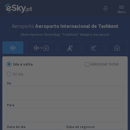
Menu
Aeroporto
Aeroporto Internacional de Tashkent
Islom Karimov Nomidagi "Toshkent" Xalqaro Aeroporti
Adicionar hotel
Ida e volta
Só ida
De
Para
Data de ida
Data de regresso