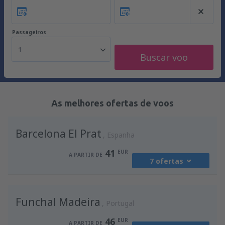
Passageiros
1
Buscar voo
As melhores ofertas de voos
Barcelona El Prat
Espanha
41
EUR
A PARTIR DE
7 ofertas
de
Porto, Francisco Sá Carneiro
(OPO)
Funchal Madeira
41
Portugal
A PARTIR DE
EUR
46
EUR
A PARTIR DE