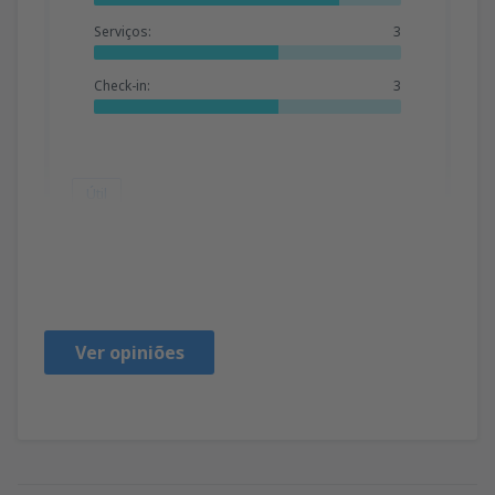
Serviços:
3
Check-in:
3
Útil
jose
Portugal,
Maio 2019
Ver opiniões