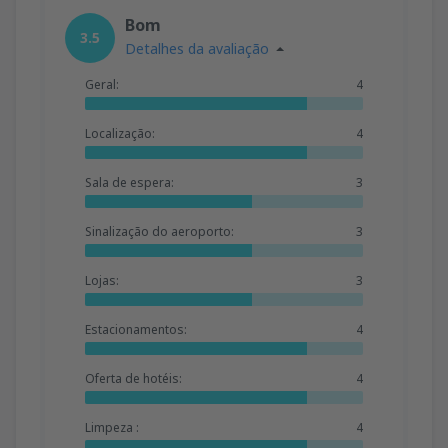
Bom
3.5
Detalhes da avaliação
Geral:
4
Localização:
4
Sala de espera:
3
Sinalização do aeroporto:
3
Lojas:
3
Estacionamentos:
4
Oferta de hotéis:
4
Limpeza :
4