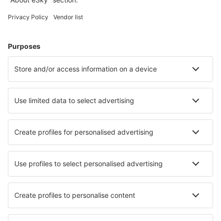
Campos dos Goytacazes Airport (CAW)
Araraquara Bartolomeu de Gusmão (AQA)
Bauru Arealva (JTC)
Bom Jesus da Lapa Airport (LAZ)
Bonito Airport (BYO)
Borba Airport (RBB)
Vilhena Brigadeiro Camarão (BVH)
Patos Brigadeiro Firmino Ayres (JPO)
Cabo Frio Airport (CFB)
Cajazeiras Pedro Vieira Moreira (CJZ)
Caldas Novas Airport (CLV)