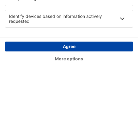
Conceição do Araguaia Airport (CDJ)
Concórdia Airport (CCI)
Confresa Airport (CFO)
São Paulo
Conselheiro Lafaiete Airport (QDF)
Cornelio Procopio Airport (CKO)
Lages Antônio Correia Pinto de Macedo Airport
(LAJ)
Corumbá Intl Airport (CMG)
Crateus Airport (JCS)
Cruzeiro do Sul Intl Airport (CZS)