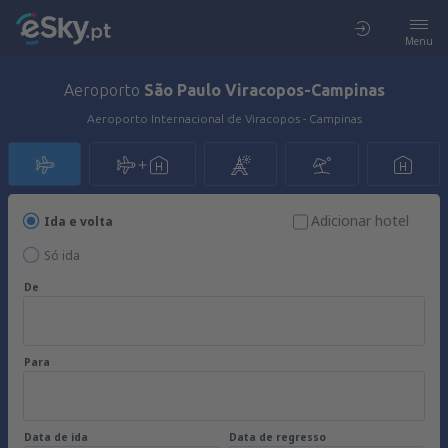
Menu
Aeroporto
São Paulo Viracopos-Campinas
Aeroporto Internacional de Viracopos - Campinas
Adicionar hotel
Ida e volta
Só ida
De
Para
Data de ida
Data de regresso