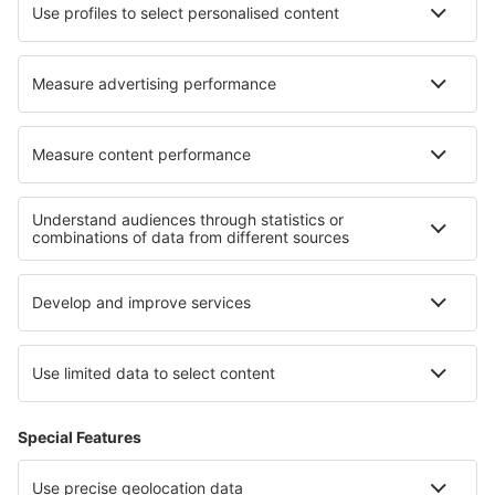
Campo Mourao Airport (CBW)
Campinas
Canela Airport (CEL)
Cacoal Capital do Café (OAL)
Parauapebas Carajás (CKS)
Juazeiro do Norte O. B. de Menezes (JDO)
Caçador Carlos Alberto da Costa Neves (CFC)
Foz do Iguaçu Cataratas (IGU)
Lençóis Chapada Diamantina (LEC)
Cianorte Airport (GGH)
Coari Airport (CIZ)