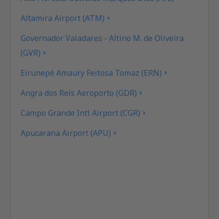
Altamira Airport (ATM)
Governador Valadares - Altino M. de Oliveira
(GVR)
Eirunepé Amaury Feitosa Tomaz (ERN)
Angra dos Reis Aeroporto (GDR)
Campo Grande Intl Airport (CGR)
Apucarana Airport (APU)
Apui Airport (IUP)
Araçatuba Dario Guarita (ARU)
Aragarças Airport (ARS)
Araguaína (AUX)