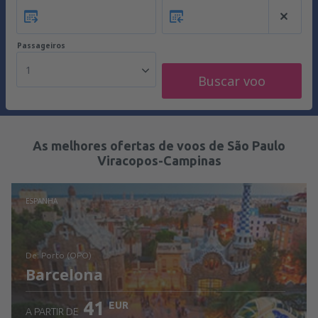
Passageiros
1
Buscar voo
As melhores ofertas de voos de São Paulo
Viracopos-Campinas
ESPANHA
de: Porto (OPO)
Barcelona
41
EUR
A PARTIR DE