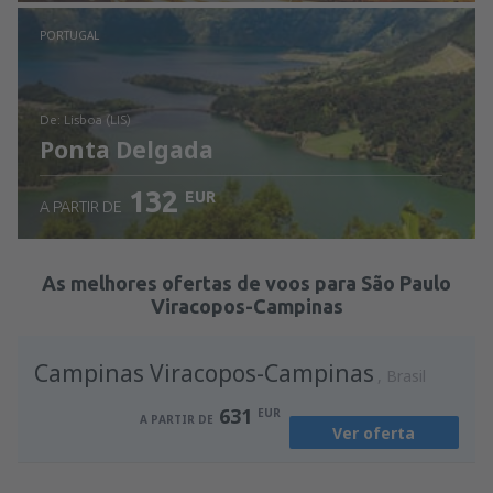
Ver detalhes
PORTUGAL
de: Lisboa (LIS)
Ponta Delgada
132
EUR
A PARTIR DE
Ver detalhes
As melhores ofertas de voos para São Paulo
Viracopos-Campinas
Campinas Viracopos-Campinas
Brasil
631
EUR
A PARTIR DE
Ver oferta