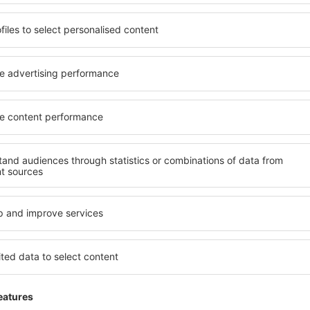
Confort
tates Of
3
Detalhes da avaliação
il 2019
Agréable e bien Organisé
Esta avaliação foi traduzida automaticamente do
Útil
Ok
Agosto 2018
4.2
Detalhes da avaliação