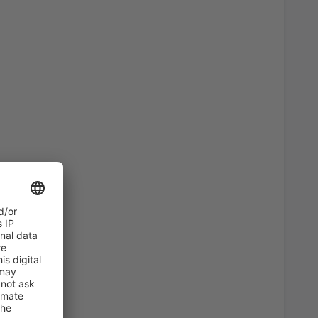
74
)
A PARTIR DE
EUR
164
ro
(OPO)
A PARTIR DE
EUR
42
ro
(OPO)
A PARTIR DE
EUR
81
)
A PARTIR DE
EUR
127
ro
(OPO)
A PARTIR DE
EUR
34
A PARTIR DE
EUR
72
ro
(OPO)
A PARTIR DE
EUR
42
)
A PARTIR DE
EUR
67
)
A PARTIR DE
EUR