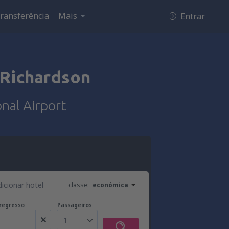
ransferência
Mais
Entrar
Richardson
nal Airport
dicionar hotel
classe:
económica
regresso
Passageiros
1