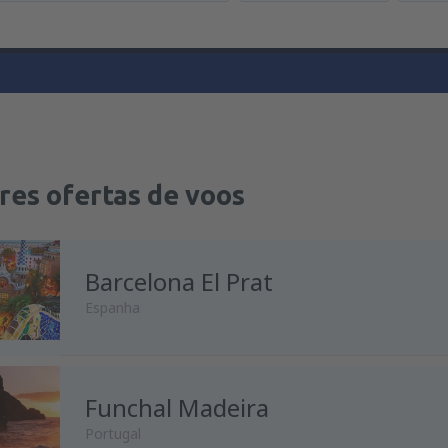
res ofertas de voos
Barcelona El Prat
Espanha
Funchal Madeira
de
Porto, Francisco Sá Carnei
Portugal