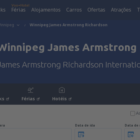
Voo+Hotel
aks
Férias
Alojamentos
Carros
Ofertas
Atrações
T
innipeg
Winnipeg James Armstrong Richardson
Winnipeg James Armstrong 
ames Armstrong Richardson Internatio
ks
Férias
Hotéis
A
ara
Data de ida
Data de 