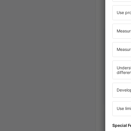
Amadou
United S
America,
Abr
Margot
Poland,