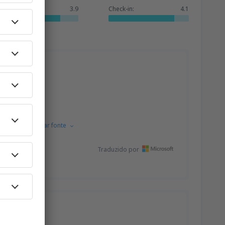
Serviços:
3.9
Check-in:
4.1
 Inglês.
Mostrar fonte
Traduzido por