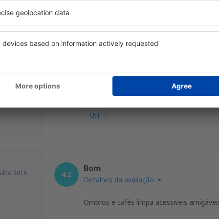
Geral:
4
Localização:
Sinalização do aeroporto:
4
Lojas:
Limpeza :
4
Serviços:
Útil
Bom
Julho 2018
4.2
Detalhes da avaliação
Ombros e cafés limpa acessíveis amigáve