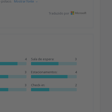
o polaco.
Mostrar fonte
Traduzido por
4
Sala de espera:
3
3
Estacionamentos:
4
3
Check-in:
2