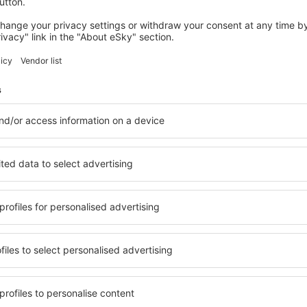
iniões
 James Armstrong
on Aeroporto
4.2
ação baseada em
27
s
de viajantes reais