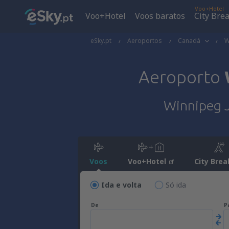
Voo+Hotel
Voo+Hotel
Voos baratos
City Bre
eSky.pt
Aeroportos
Canadá
W
Aeroporto
Winnipeg J
Voos
Voo+Hotel
City Brea
Ida e volta
Só ida
De
P