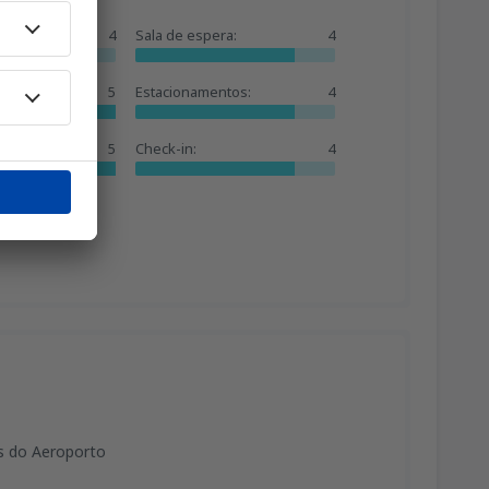
4
Sala de espera:
4
5
Estacionamentos:
4
5
Check-in:
4
is do Aeroporto