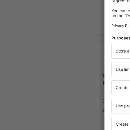
Op
Winnipeg
Richards
Classific
avaliaçõe