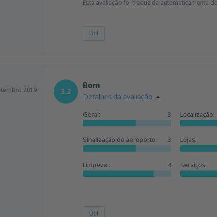
Esta avaliação foi traduzida automaticamente d
Útil
Bom
etembro 2019
3.2
Detalhes da avaliação
Geral:
3
Localização:
Sinalização do aeroporto:
3
Lojas:
Limpeza :
4
Serviços:
Útil