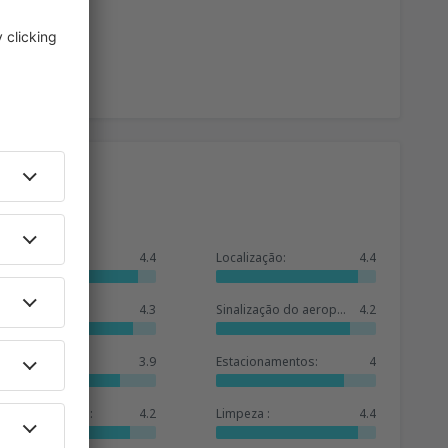
Geral:
4.4
Localização:
4.4
Sala de espera:
4.3
Sinalização do aeroporto:
4.2
Lojas:
3.9
Estacionamentos:
4
Oferta de hotéis:
4.2
Limpeza :
4.4