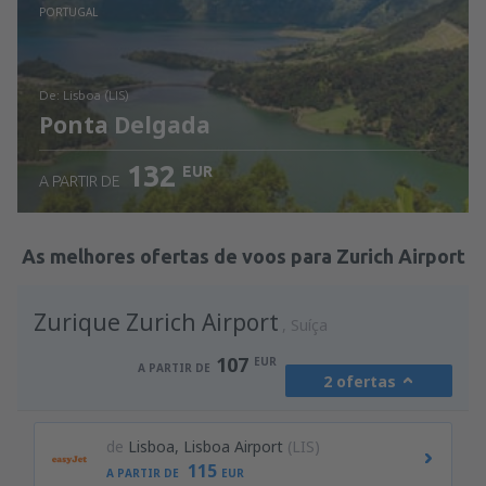
Ver detalhes
PORTUGAL
de: Lisboa (LIS)
Ponta Delgada
132
EUR
A PARTIR DE
Ver detalhes
As melhores ofertas de voos para Zurich Airport
Zurique Zurich Airport
Suíça
107
EUR
A PARTIR DE
2 ofertas
de
Lisboa, Lisboa Airport
(LIS)
115
A PARTIR DE
EUR