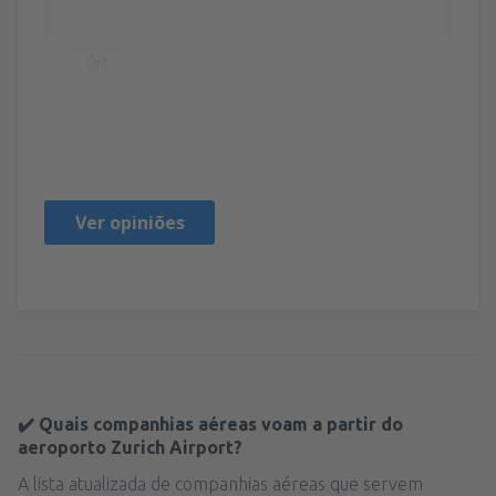
Útil
Pusan
Pologne,
Agosto 2025
Ver opiniões
✔️ Quais companhias aéreas voam a partir do
aeroporto Zurich Airport?
A lista atualizada de companhias aéreas que servem