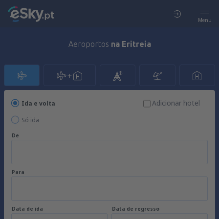
Menu
Aeroportos
na Eritreia
Adicionar hotel
Ida e volta
Só ida
De
Para
Data de ida
Data de regresso