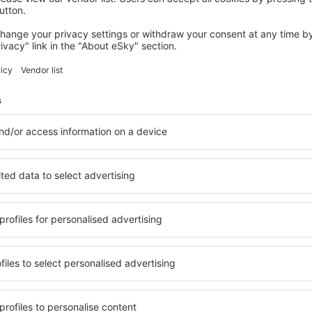
Economize tempo e dinhe
Reserve Voo+Hotel na eSk
Confira
inantes da newsletter viaj
por menos
s, city breaks, férias – receba ofertas únicas de 
de todos.
Enviamos apenas as melhores, palavra de viajante