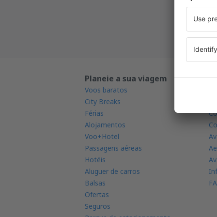
Todas a
Planeie a sua viagem
S
Voos baratos
Ap
City Breaks
Ra
Férias
Co
Alojamentos
Co
Voo+Hotel
Av
Passagens aéreas
Ae
Hotéis
Av
Aluguer de carros
In
Balsas
FA
Ofertas
Seguros