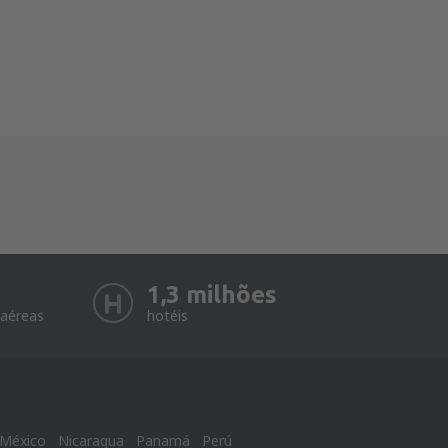
1,3 milhões
aéreas
hotéis
México
Nicaragua
Panamá
Perú