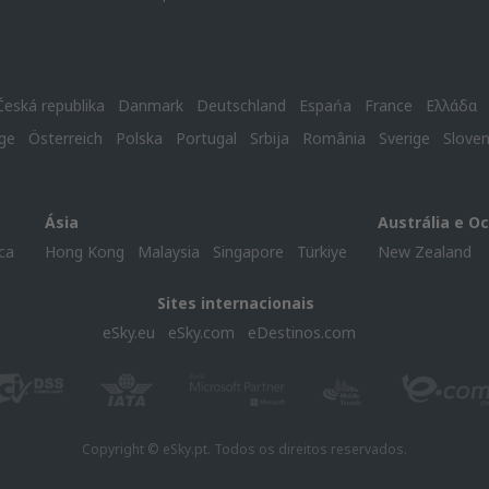
Česká republika
Danmark
Deutschland
Espańa
France
Ελλάδα
ge
Österreich
Polska
Portugal
Srbija
România
Sverige
Slove
Ásia
Austrália e O
ca
Hong Kong
Malaysia
Singapore
Türkiye
New Zealand
Sites internacionais
eSky.eu
eSky.com
eDestinos.com
Copyright © eSky.pt. Todos os direitos reservados.