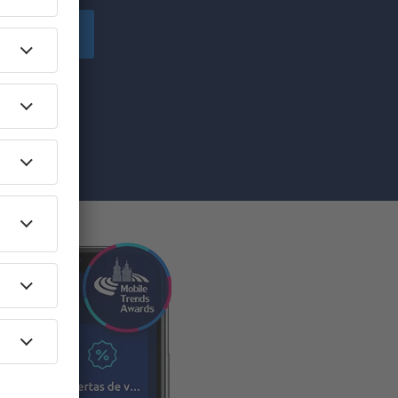
egistre-se
e marketing (na
se", você