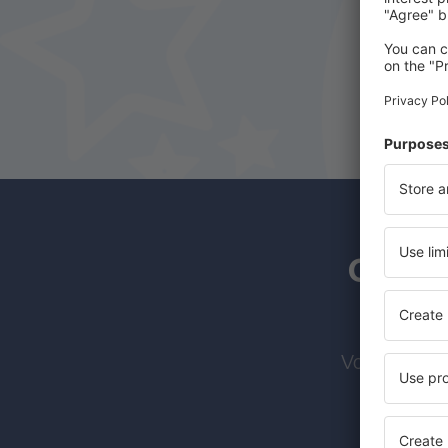
Os ass
Voos barato