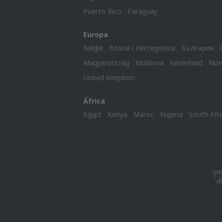
Puerto Rico
Paraguay
Europa
België
Bosna i Hercegovina
България
Magyarország
Moldova
Nederland
Nor
United Kingdom
África
Egypt
Kenya
Maroc
Nigeria
South Afri