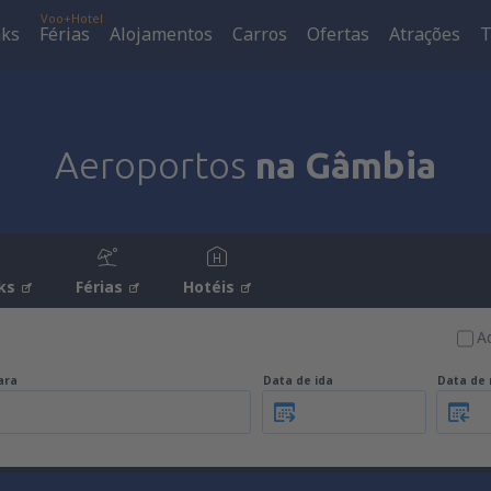
Voo+Hotel
aks
Férias
Alojamentos
Carros
Ofertas
Atrações
T
Aeroportos
na Gâmbia
ks
Férias
Hotéis
A
ara
Data de ida
Data de 