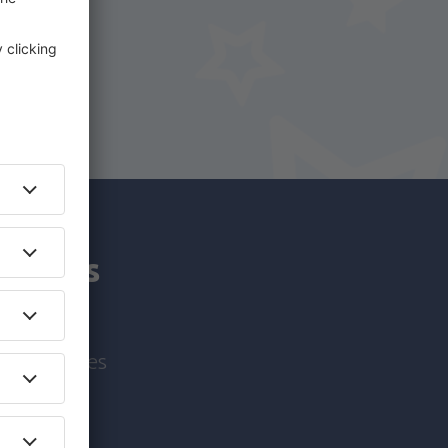
iro.
y.pt!
am mais
viagem antes
!