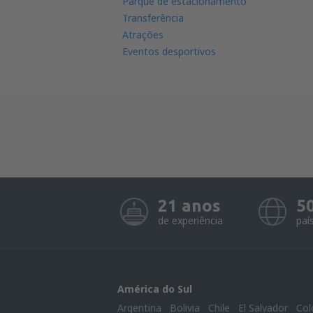
Parque de estacionamento
Transferência
Atrações
Eventos desportivos
21 anos
5
de experiência
paí
América do Sul
Argentina
Bolivia
Chile
El Salvador
Col