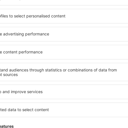
R
ns com ótimos preços na nossa newsletter.
Aceito receber informações d
sletter) da eSky.pl S.A., para o endereço de e-mail fornecido por mim.
 caixa de seleção, fornecendo o endereço de e-mail e selecionando "Registre-
ue seus dados pessoais sejam processados
rregue a nossa app
eie convenientemente as suas
s
ação mais bem avaliada na categoria de viagens
fertas diárias na palma da sua mão