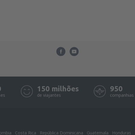
0
150 milhões
950
ses
de viajantes
companhias 
ombia
Costa Rica
República Dominicana
Guatemala
Honduras