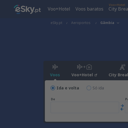
Voo+Hotel
Voo+Hotel
Voos baratos
City Bre
eSky.pt
Aeroportos
Gâmbia
Voos
Voo+Hotel
City Brea
Ida e volta
Só ida
De
P