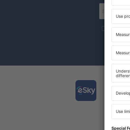
Mais viage
forma de new
Ao marcar a
concorda q
Desca
e plan
viagen
A aplic
Novas o