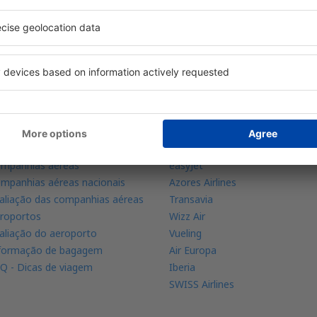
s suas reservas em um só lugar
aiba mais
Linhas aéreas
licação de telemóvel
Ryanair
dar de voos
TAP Portugal
mpanhias aéreas
easyJet
mpanhias aéreas nacionais
Azores Airlines
aliação das companhias aéreas
Transavia
roportos
Wizz Air
aliação do aeroporto
Vueling
formação de bagagem
Air Europa
Q - Dicas de viagem
Iberia
SWISS Airlines