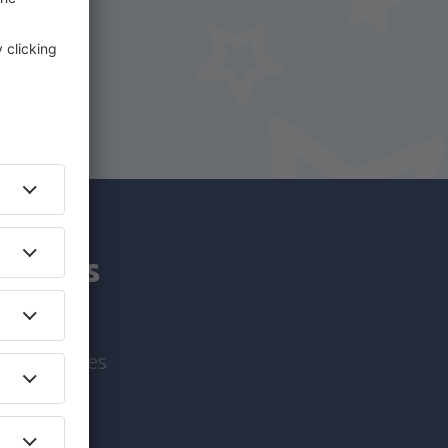
iro.
y.pt!
am mais
viagem antes
!