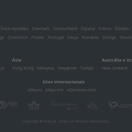
Česká republika
Danmark
Deutschland
Espańa
France
Ελλάδα
ge
Österreich
Polska
Portugal
Srbija
România
Sverige
Slove
Ásia
Austrália e O
ca
Hong Kong
Malaysia
Singapore
Türkiye
New Zealand
Sites internacionais
eSky.eu
eSky.com
eDestinos.com
Copyright © eSky.pt. Todos os direitos reservados.