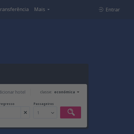
ransferência
Mais
Entrar
dicionar hotel
classe:
económica
regresso
Passageiros
1