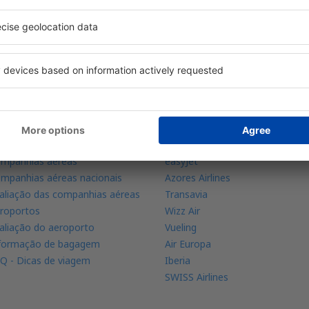
s suas reservas em um só lugar
aiba mais
Linhas aéreas
licação de telemóvel
Ryanair
dar de voos
TAP Portugal
mpanhias aéreas
easyJet
mpanhias aéreas nacionais
Azores Airlines
aliação das companhias aéreas
Transavia
roportos
Wizz Air
aliação do aeroporto
Vueling
formação de bagagem
Air Europa
Q - Dicas de viagem
Iberia
SWISS Airlines