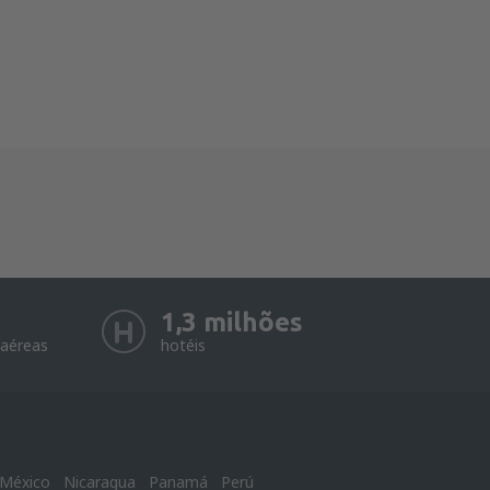
1,3 milhões
aéreas
hotéis
México
Nicaragua
Panamá
Perú