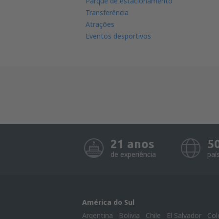
Parque de estacionamento
Transferência
Atrações
Eventos desportivos
21 anos
5
de experiência
paí
América do Sul
Argentina
Bolivia
Chile
El Salvador
Col