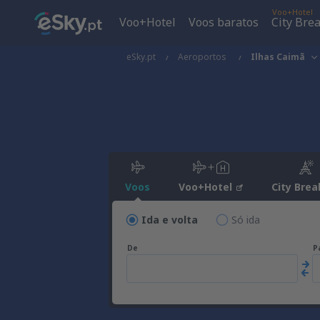
Voo+Hotel
Voo+Hotel
Voos baratos
City Bre
eSky.pt
Aeroportos
Ilhas Caimã
Voos
Voo+Hotel
City Brea
Ida e volta
Só ida
De
P