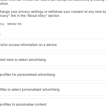
Economize tempo e dinhe
Reserve Voo+Hotel na eSk
Confira
inantes da newsletter viaj
por menos
s, city breaks, férias – receba ofertas únicas de 
de todos.
Enviamos apenas as melhores, palavra de viajante