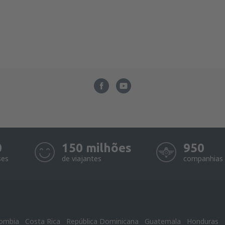
0
150 milhões
950
ses
de viajantes
companhias 
ombia
Costa Rica
República Dominicana
Guatemala
Honduras