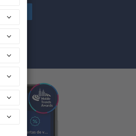
egistre-se
e marketing (na
se", você