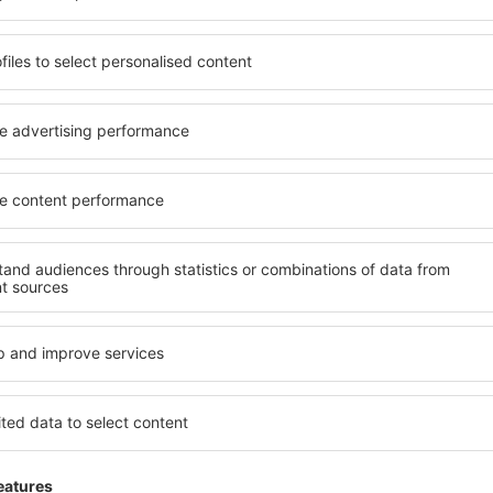
R
ns com ótimos preços na nossa newsletter.
Aceito receber informações d
sletter) da eSky.pl S.A., para o endereço de e-mail fornecido por mim.
 caixa de seleção, fornecendo o endereço de e-mail e selecionando "Registre-
ue seus dados pessoais sejam processados
rregue a nossa app
eie convenientemente as suas
s
ação mais bem avaliada na categoria de viagens
fertas diárias na palma da sua mão