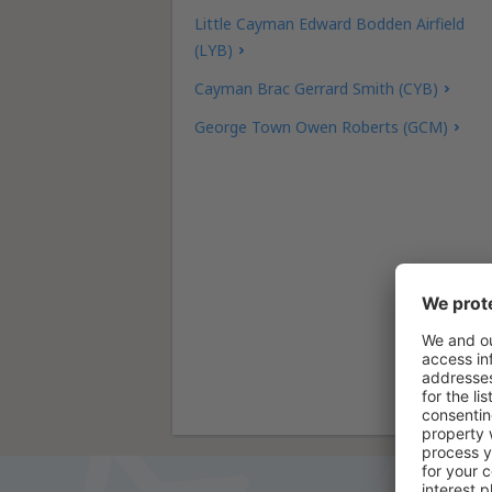
Little Cayman Edward Bodden Airfield
(LYB)
Cayman Brac Gerrard Smith (CYB)
George Town Owen Roberts (GCM)