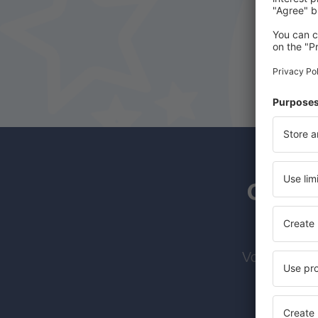
Os ass
Voos barato