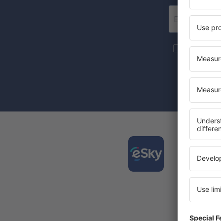
Mais viage
forma de new
Ao marcar a
concorda q
Desca
e plan
viagen
A aplic
Novas o