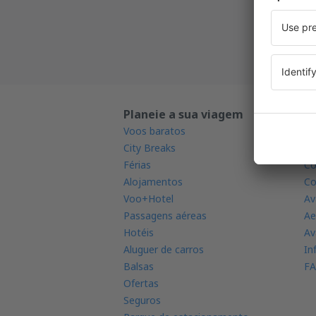
Todas a
Planeie a sua viagem
S
Voos baratos
Ap
City Breaks
Ra
Férias
Co
Alojamentos
Co
Voo+Hotel
Av
Passagens aéreas
Ae
Hotéis
Av
Aluguer de carros
In
Balsas
FA
Ofertas
Seguros