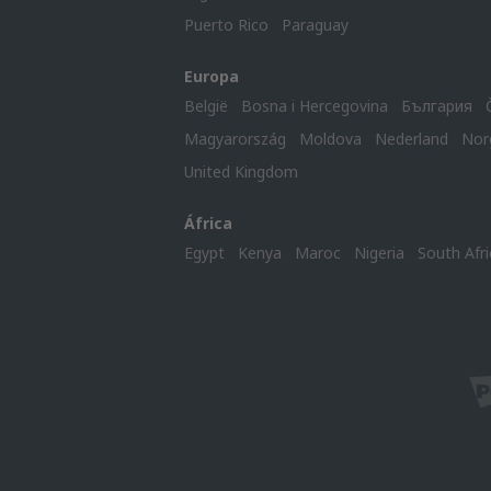
Puerto Rico
Paraguay
Europa
België
Bosna i Hercegovina
България
Magyarország
Moldova
Nederland
Nor
United Kingdom
África
Egypt
Kenya
Maroc
Nigeria
South Afri