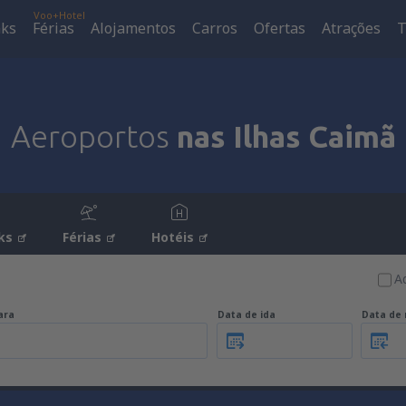
Voo+Hotel
aks
Férias
Alojamentos
Carros
Ofertas
Atrações
T
Aeroportos
nas Ilhas Caimã
ks
Férias
Hotéis
A
ara
Data de ida
Data de 