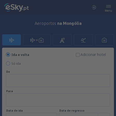
Menu
Aeroportos
na Mongólia
Adicionar hotel
Ida e volta
Só ida
De
Para
Data de ida
Data de regresso