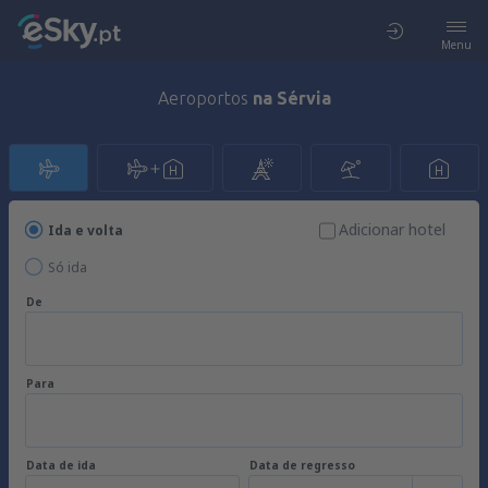
Menu
Aeroportos
na Sérvia
Adicionar hotel
Ida e volta
Só ida
De
Para
Data de ida
Data de regresso