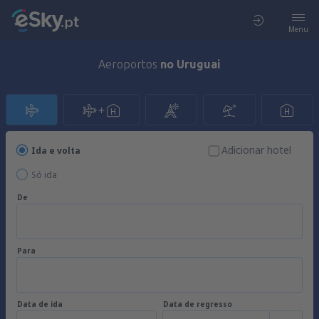
Menu
Aeroportos
no Uruguai
Adicionar hotel
Ida e volta
Só ida
De
Para
Data de ida
Data de regresso