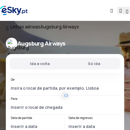
Linhas aéreas
Augsburg Airways
Augsburg Airways
Ida e volta
Só ida
De
Para
Data de partida
Data de regresso