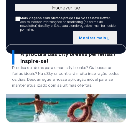
Inscrever-se
Mais viagens com ótimos preços na nossa newsletter.
Aceito receber informações de marketing (na forma de
newsletter) da eSky.pl S.A., para o endereço de e-mail fornecido
por mim.
Mostrar mais
À procura das city breaks perfeitas?
Inspire-se!
Precisa de ideias para umas city breaks? Ou busca as
férias ideais? Na eSky encontrará muita inspiração todos
os dias. Descarregue a nossa aplicação móvel para se
manter atualizado com as últimas ofertas.