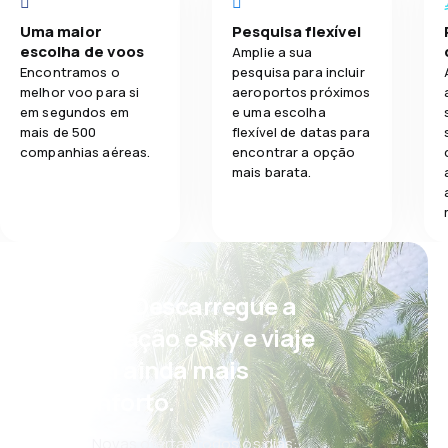
Uma maior
Pesquisa flexível
escolha de voos
Amplie a sua
Encontramos o
pesquisa para incluir
melhor voo para si
aeroportos próximos
em segundos em
e uma escolha
mais de 500
flexível de datas para
companhias aéreas.
encontrar a opção
mais barata.
Psst! Descarregue a
aplicação eSky e viaje
com ainda mais
conforto.
Novas ofertas todos os dias: