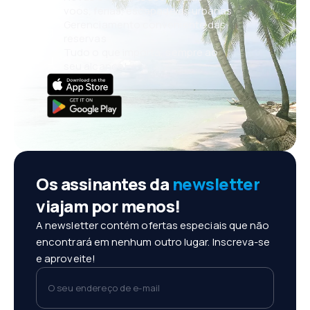
voos, férias, escapadelas urbanas
Gerenciamento conveniente das
reservas
Tudo o que importa, sempre ao
seu alcance!
Os assinantes da
newsletter
viajam por menos!
A newsletter contém ofertas especiais que não
encontrará em nenhum outro lugar. Inscreva-se
e aproveite!
O seu endereço de e-mail