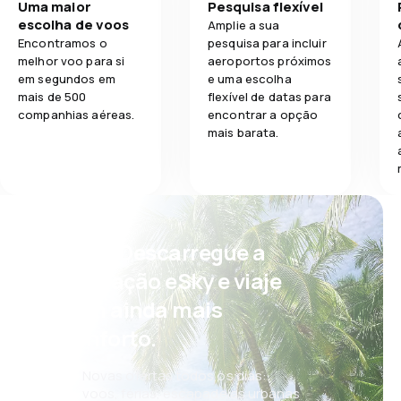
Uma maior
Pesquisa flexível
escolha de voos
Amplie a sua
Encontramos o
pesquisa para incluir
melhor voo para si
aeroportos próximos
em segundos em
e uma escolha
mais de 500
flexível de datas para
companhias aéreas.
encontrar a opção
mais barata.
Psst! Descarregue a
aplicação eSky e viaje
com ainda mais
conforto.
Novas ofertas todos os dias:
voos, férias, escapadelas urbanas