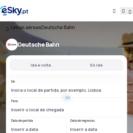
Linhas aéreas
Deutsche Bahn
Deutsche Bahn
Ida e volta
Só ida
De
Para
Data de partida
Data de regresso