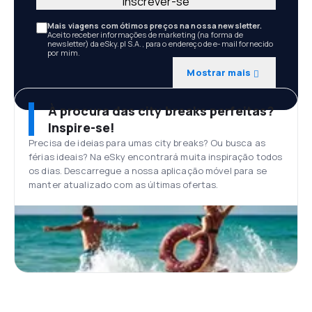
Inscrever-se
Mais viagens com ótimos preços na nossa newsletter.
Aceito receber informações de marketing (na forma de
newsletter) da eSky.pl S.A., para o endereço de e-mail fornecido
por mim.
Mostrar mais
À procura das city breaks perfeitas?
Inspire-se!
Precisa de ideias para umas city breaks? Ou busca as
férias ideais? Na eSky encontrará muita inspiração todos
os dias. Descarregue a nossa aplicação móvel para se
manter atualizado com as últimas ofertas.