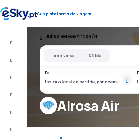
Sua plataforma de viagem
Linhas aéreas
Alrosa Air
Voo+Hotel
Ida e volta
Só ida
Voos
baratos
De
P
Férias
City
Break
Alrosa Air
Alojamentos
Ofertas