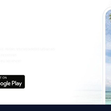
ue a aplicação
m ainda mais
os, férias, escapadelas urbanas
 reservas
seu alcance!