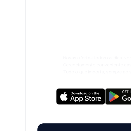
Psst! Descarreg
eSky e viaje co
conforto.
Novas ofertas todos os dias: vo
Gerenciamento conveniente das
Tudo o que importa, sempre ao 