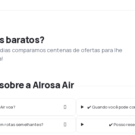
s baratos?
s dias comparamos centenas de ofertas para lhe
a!
obre a Alrosa Air
 Air voa?
✔️ Quando você pode comp
am rotas semelhantes?
✔️ Posso rese