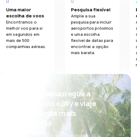
Uma maior
Pesquisa flexível
escolha de voos
Amplie a sua
Encontramos o
pesquisa para incluir
melhor voo para si
aeroportos próximos
em segundos em
e uma escolha
mais de 500
flexível de datas para
companhias aéreas.
encontrar a opção
mais barata.
Psst! Descarregue a
aplicação eSky e viaje
com ainda mais
conforto.
Novas ofertas todos os dias: