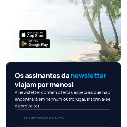
voos, férias, escapadelas urbanas
Gerenciamento conveniente das
reservas
Tudo o que importa, sempre ao
seu alcance!
Os assinantes da
newsletter
viajam por menos!
A newsletter contém ofertas especiais que não
encontrará em nenhum outro lugar. Inscreva-se
e aproveite!
O seu endereço de e-mail