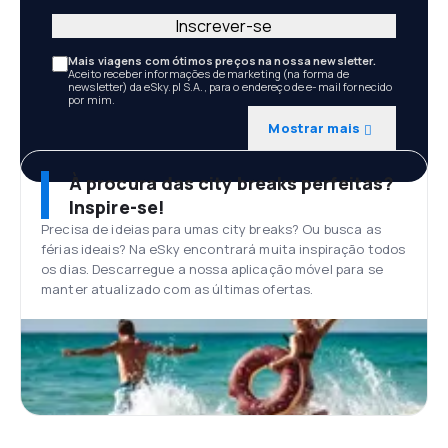
Inscrever-se
Mais viagens com ótimos preços na nossa newsletter.
Aceito receber informações de marketing (na forma de
newsletter) da eSky.pl S.A., para o endereço de e-mail fornecido
por mim.
Mostrar mais
À procura das city breaks perfeitas?
Inspire-se!
Precisa de ideias para umas city breaks? Ou busca as
férias ideais? Na eSky encontrará muita inspiração todos
os dias. Descarregue a nossa aplicação móvel para se
manter atualizado com as últimas ofertas.