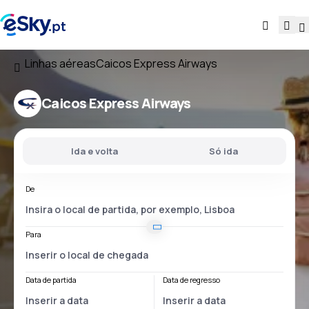
Linhas aéreas
Caicos Express Airways
Caicos Express Airways
Ida e volta
Só ida
De
Para
Data de partida
Data de regresso