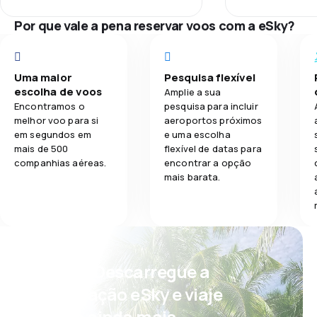
Rede de voos
Por que vale a pena reservar voos com a eSky?
Preço dos bil
Conforto na 
Uma maior
Pesquisa flexível
escolha de voos
Amplie a sua
Encontramos o
pesquisa para incluir
Transporte d
melhor voo para si
aeroportos próximos
em segundos em
e uma escolha
Refeições
mais de 500
flexível de datas para
companhias aéreas.
encontrar a opção
mais barata.
Psst! Descarregue a
aplicação eSky e viaje
com ainda mais