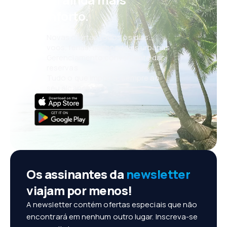
conforto.
Novas ofertas todos os dias:
voos, férias, escapadelas urbanas
Gerenciamento conveniente das
reservas
Tudo o que importa, sempre ao
seu alcance!
Os assinantes da
newsletter
viajam por menos!
A newsletter contém ofertas especiais que não
encontrará em nenhum outro lugar. Inscreva-se