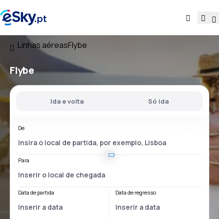
Linhas aéreas
Flybe
Flybe
Ida e volta
Só ida
De
Para
Data de partida
Data de regresso