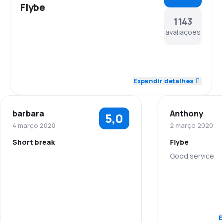
Flybe
1143
avaliações
4,3
Funcionários
Expandir detalhes
3,9
Pontualidade
barbara
Anthony
5,0
4,0
Rede de voos
4 março 2020
2 março 2020
Short break
Flybe
3,5
Preço dos bilhetes
Good service
3,7
Conforto na viagem
Funcionários
3,6
Transporte de bagagem
Pontualidade
2,9
Refeições