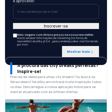
e aproveite!
O seu endereço de e-mail
Inscrever-se
Mais viagens com ótimos preços na nossa newsletter.
Aceito receber informações de marketing (na forma de
newsletter) da eSky.pl S.A., para o endereço de e-mail fornecido
por mim.
Mostrar mais
À procura das city breaks perfeitas?
Inspire-se!
Precisa de ideias para umas city breaks? Ou busca as
férias ideais? Na eSky encontrará muita inspiração todos
os dias. Descarregue a nossa aplicação móvel para se
manter atualizado com as últimas ofertas.