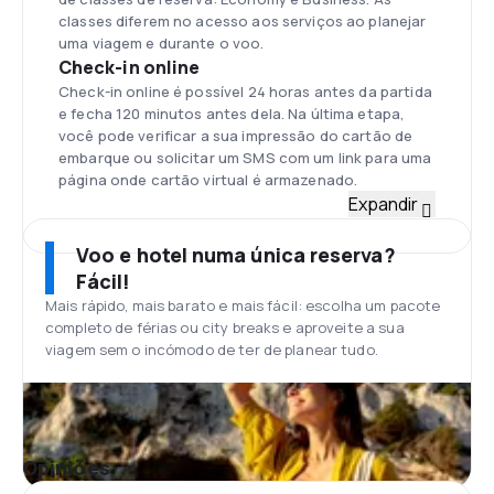
classes diferem no acesso aos serviços ao planejar
uma viagem e durante o voo.
Check-in online
Check-in online é possível 24 horas antes da partida
e fecha 120 minutos antes dela. Na última etapa,
você pode verificar a sua impressão do cartão de
embarque ou solicitar um SMS com um link para uma
página onde cartão virtual é armazenado.
Frota
Expandir
A frota da LOT Polish Airlines tem 36 aviões. Para
voos domésticos, a aeronave utilizada é Embaraer
Voo e hotel numa única reserva?
170, Embaraer 175, Embaraer 195 e Boeing 737-400.
Fácil!
Voos de longa distância são operados por
Mais rápido, mais barato e mais fácil: escolha um pacote
modernas aeronaves Boeing 787 Dreamliner.
completo de férias ou city breaks e aproveite a sua
Aeroporto Frédéric Chopin de Varsóvia
viagem sem o incómodo de ter de planear tudo.
A principal LOT base é o Aeroporto Frédéric Chopin
de Varsóvia. No aeroporto, há salas VIP da LOT,
comodidades como banheiro com chuveiro,
refeições e lanches, bebidas (incluindo bebidas
alcoólicas), TV, acesso Wi-Fi gratuito. Oportunidade
Opiniões
para entrar nas salas depende da classe de reserva.