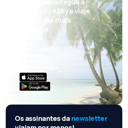
Psst! Descarregue a
aplicação eSky e viaje
com ainda mais
conforto.
Novas ofertas todos os dias:
voos, férias, escapadelas urbanas
Gerenciamento conveniente das
reservas
Tudo o que importa, sempre ao
seu alcance!
Os assinantes da
newsletter
viajam por menos!