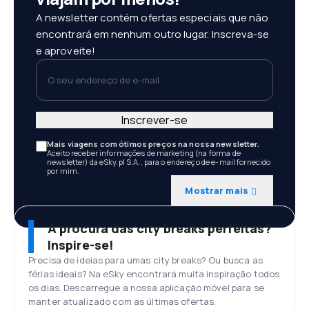
A newsletter contém ofertas especiais que não
encontrará em nenhum outro lugar. Inscreva-se
e aproveite!
O seu endereço de e-mail
Inscrever-se
Mais viagens com ótimos preços na nossa newsletter.
Aceito receber informações de marketing (na forma de
newsletter) da eSky.pl S.A., para o endereço de e-mail fornecido
por mim.
Mostrar mais
À procura das city breaks perfeitas?
Inspire-se!
Precisa de ideias para umas city breaks? Ou busca as
férias ideais? Na eSky encontrará muita inspiração todos
os dias. Descarregue a nossa aplicação móvel para se
manter atualizado com as últimas ofertas.