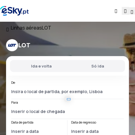
Linhas aéreas
LOT
LOT
Ida e volta
Só ida
De
Para
Data de partida
Data de regresso