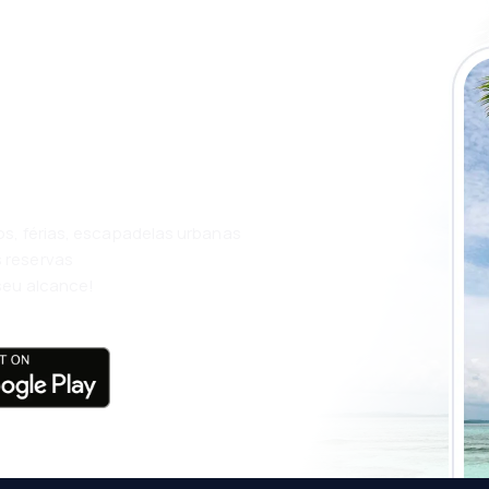
ue a aplicação
m ainda mais
os, férias, escapadelas urbanas
 reservas
seu alcance!