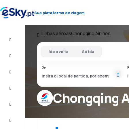
Sua plataforma de viagem
Linhas aéreas
Chongqing Airlines
Voo+Hotel
Ida e volta
Só ida
Voos
baratos
De
P
Férias
City
Break
Chongqing A
Alojamentos
Ofertas