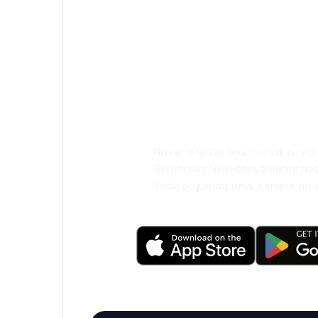
Psst! Descarreg
eSky e viaje co
conforto.
Novas ofertas todos os dias: vo
Gerenciamento conveniente das
Tudo o que importa, sempre ao 