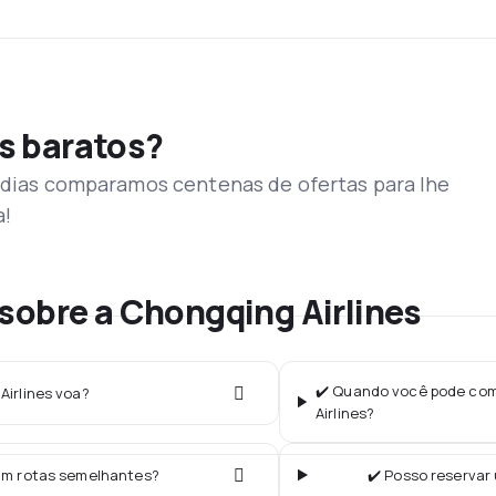
s baratos?
s dias comparamos centenas de ofertas para lhe
a!
sobre a Chongqing Airlines
✔️ Quando você pode comp
Airlines voa?
Airlines?
am rotas semelhantes?
✔️ Posso reservar