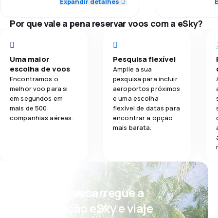
Rede de voos
Expandir detalhes
2,0
Refeições
4,0
Pontualidade
Por que vale a pena reservar voos com a eSky?
Preço dos bil
4,0
Rede de voos
Conforto na 
3,0
Preço dos bilhetes
Uma maior
Pesquisa flexível
escolha de voos
Amplie a sua
Transporte d
2,0
Conforto na viagem
Encontramos o
pesquisa para incluir
melhor voo para si
aeroportos próximos
Refeições
em segundos em
e uma escolha
1,0
Transporte de bagagem
mais de 500
flexível de datas para
companhias aéreas.
encontrar a opção
3,0
Refeições
mais barata.
Psst! Descarregue a
aplicação eSky e viaje