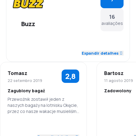
16
Buzz
avaliações
4,2
Funcionários
Expandir detalhes
3,9
Pontualidade
Tomasz
Bartosz
2,8
4,0
Rede de voos
22 setembro 2019
11 agosto 2019
Zagubiony bagaż
Zadowolony
4,1
Preço dos bilhetes
Przewoźnik zostawił jeden z
naszych bagaży na lotnisku Okęcie,
Funcionários
3,6
Conforto na viagem
przez co nasze wakacje musieliśmy
spędzić bez połowy rzeczy...
Pontualidade
3,8
Transporte de bagagem
3,0
Funcionários