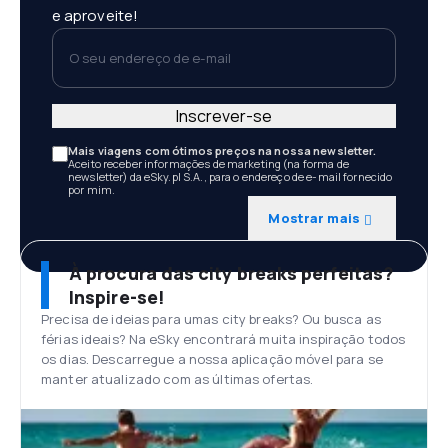
e aproveite!
O seu endereço de e-mail
Inscrever-se
Mais viagens com ótimos preços na nossa newsletter.
Aceito receber informações de marketing (na forma de
newsletter) da eSky.pl S.A., para o endereço de e-mail fornecido
por mim.
Mostrar mais
À procura das city breaks perfeitas?
Inspire-se!
Precisa de ideias para umas city breaks? Ou busca as
férias ideais? Na eSky encontrará muita inspiração todos
os dias. Descarregue a nossa aplicação móvel para se
manter atualizado com as últimas ofertas.