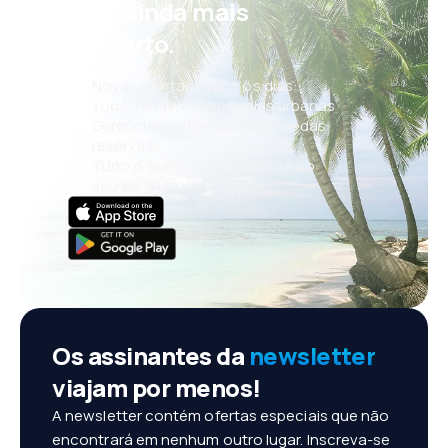
com ainda mais
conforto.
Novas ofertas todos os dias:
voos, férias, escapadelas urbanas
Gerenciamento conveniente das
reservas
Tudo o que importa, sempre ao
seu alcance!
Os assinantes da
newsletter
viajam por menos!
A newsletter contém ofertas especiais que não
encontrará em nenhum outro lugar. Inscreva-se