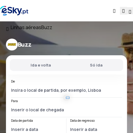
Linhas aéreas
Buzz
Buzz
Ida e volta
Só ida
De
Para
Data de partida
Data de regresso