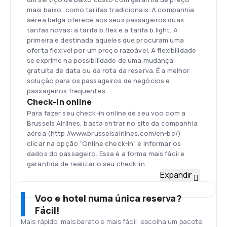
mais baixo, como tarifas tradicionais. A companhia
aérea belga oferece aos seus passageiros duas
tarifas novas: a tarifa b.flex e a tarifa b.light. A
primeira é destinada àqueles que procuram uma
oferta flexível por um preço razoável. A flexibilidade
se exprime na possibilidade de uma mudança
gratuita de data ou da rota da reserva. É a melhor
solução para os passageiros de negócios e
passageiros frequentes.
Check-in online
Para fazer seu check-in online de seu voo com a
Brussels Airlines, basta entrar no site da companhia
aérea (http://www.brusselsairlines.com/en-be/)
clicar na opção “Online check-in” e informar os
dados do passageiro. Essa é a forma mais fácil e
garantida de realizar o seu check-in.
Frota
Expandir
A Brussels Airlines dispõe de 45 aeronaves de vários
tipos e tamanhos, entre as quais, estão: Airbus
Voo e hotel numa única reserva?
(A319, A330), Boeing (737), Avro 100, BAE 146.
Fácil!
Aeroporto Internacional de Bruxelas
Mais rápido, mais barato e mais fácil: escolha um pacote