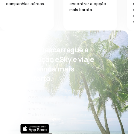
companhias aéreas.
encontrar a opção
mais barata.
Psst! Descarregue a
aplicação eSky e viaje
com ainda mais
conforto.
Novas ofertas todos os dias:
voos, férias, escapadelas urbanas
Gerenciamento conveniente das
reservas
Tudo o que importa, sempre ao
seu alcance!