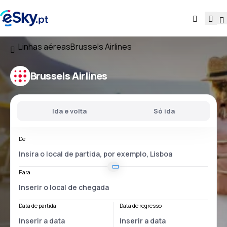
Linhas aéreas
Brussels Airlines
Brussels Airlines
Ida e volta
Só ida
De
Para
Data de partida
Data de regresso