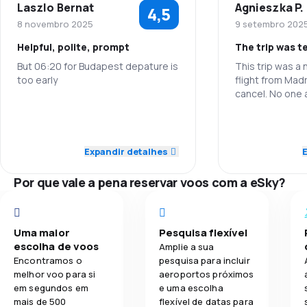
entrada a bordo, a escolha do assento durante a
Laszlo Bernat
Agnieszka P.
4,5
4,1
Rede de voos
reserva, um lugar na parte de frente do avião,
8 novembro 2025
9 setembro 202
permitindo uma saída mais rápida da aeronave após
o pouso, um limite maior de bagagem permitida e a
Helpful, polite, prompt
The trip was te
3,6
Preço dos bilhetes
possibilidade de.
But 06:20 for Budapest depature is
This trip was a
too early
flight from Mad
3,9
Conforto na viagem
cancel. No one a
helped me to ge
4,0
Funcionários
4,0
worst trip of my
Transporte de bagagem
Funcionários
this is 0.
5,0
Pontualidade
Expandir detalhes
2,9
Refeições
Pontualidade
5,0
Rede de voos
Por que vale a pena reservar voos com a eSky?
Rede de voos
4,0
Preço dos bilhetes
Preço dos bil
Uma maior
Pesquisa flexível
4,0
Conforto na viagem
escolha de voos
Amplie a sua
Transporte d
Encontramos o
pesquisa para incluir
melhor voo para si
aeroportos próximos
em segundos em
e uma escolha
Refeições
mais de 500
flexível de datas para