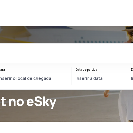
ara
Data de partida
D
t no eSky