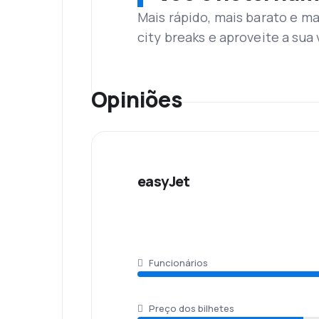
O hub da companhia aérea easyJet fica n
Mais rápido, mais barato e ma
tem algumas lojas, cafés, quiosques, cai
city breaks e aproveite a su
Refeições
A companhia aérea de baixo custo easyJ
que quiser consumir. O serviço pode ser
Opiniões
Serviços adicionais
No avião, também é oferecido um catálog
itens. Em relação às políticas de baga
50x40x20cm.
easyJet
Funcionários
Preço dos bilhetes