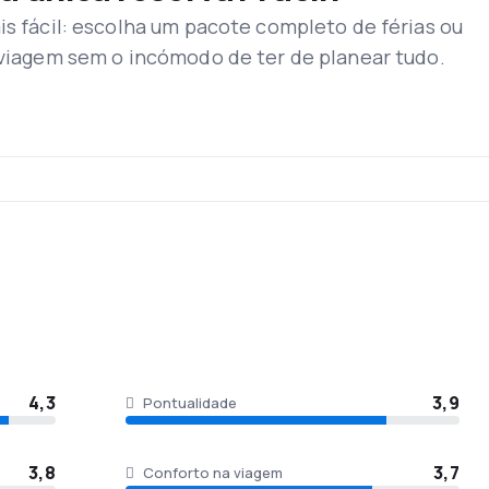
o Aeroporto de Luton, em Londres, no Reino Unido. Trata-se do q
is fácil: escolha um pacote completo de férias ou
xas eletrônicos e casas de câmbio, para facilidade do passagei
a viagem sem o incómodo de ter de planear tudo.
et não serve refeições gratuitas em seus voos, mas tem um vas
 pago com cartão de crédito ou com as principais moedas intern
o para compra de brindes da companhia aérea, assim como artig
gem, a easyJet cobra pelas malas despachadas, e permite lev
4,3
3,9
Pontualidade
3,8
3,7
Conforto na viagem