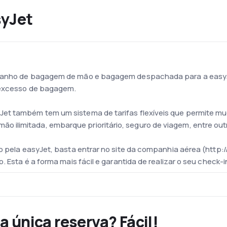
syJet
amanho de bagagem de mão e bagagem despachada para a easy
e excesso de bagagem.
et também tem um sistema de tarifas flexíveis que permite mud
ilimitada, embarque prioritário, seguro de viagem, entre out
oo pela easyJet, basta entrar no site da companhia aérea (http:
o. Esta é a forma mais fácil e garantida de realizar o seu chec
usto easyJet é composta por mais de 200 aeronaves, cujos com
stível. Isso significa que as aeronaves da easyJet têm maior a
19-100 e Airbus A320-200.
a única reserva? Fácil!