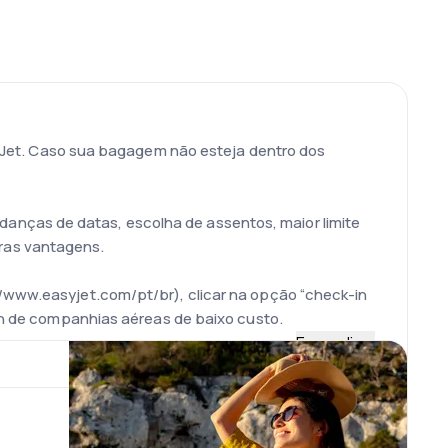
Jet. Caso sua bagagem não esteja dentro dos
anças de datas, escolha de assentos, maior limite
ras vantagens.
//www.easyjet.com/pt/br), clicar na opção “check-in
k-in de companhias aéreas de baixo custo.
Expandir
partimentos onde se guardavam as refeições
lcance dentro da categoria low cost (baixo custo).