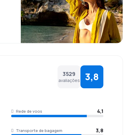
uarto maior aeroporto da capital da Inglaterra, e
ro.
to cardápio que possibilita ao passageiro comprar o
acionais.
os de higiene, relojoaria, perfumaria, entre outros
ar uma bagagem de mão com as dimensões de
3529
3,8
avaliações
4,1
Rede de voos
3,8
Transporte de bagagem