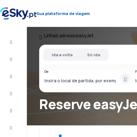
Sua plataforma de viagem
Linhas aéreas
easyJet
Voo+Hotel
Ida e volta
Só ida
Voos
baratos
De
P
Férias
City
Break
Reserve easyJe
Alojamentos
Ofertas