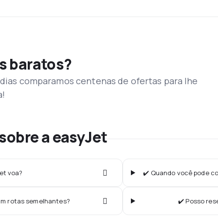
s baratos?
s dias comparamos centenas de ofertas para lhe
a!
sobre a easyJet
et voa?
✔️ Quando você pode com
am rotas semelhantes?
✔️ Posso res