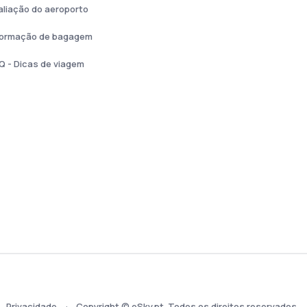
aliação do aeroporto
formação de bagagem
Q - Dicas de viagem
Privacidade
Copyright © eSky.pt. Todos os direitos reservados.