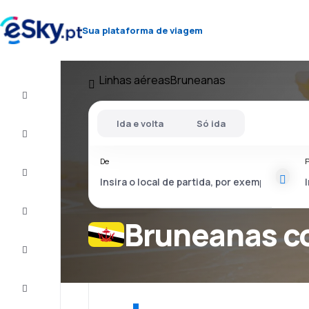
Sua plataforma de viagem
Linhas aéreas
Bruneanas
Voo+Hotel
Ida e volta
Só ida
Voos
baratos
De
P
Férias
City
Break
Bruneanas c
Alojamentos
Ofertas