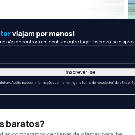
ter
viajam por menos!
ue não encontrará em nenhum outro lugar. Inscreva-se e aprov
Inscrever-se
letter.
Aceito receber informações de marketing (na forma de newsletter) da eSky.pl S.
s baratos?
s dias comparamos centenas de ofertas para lhe