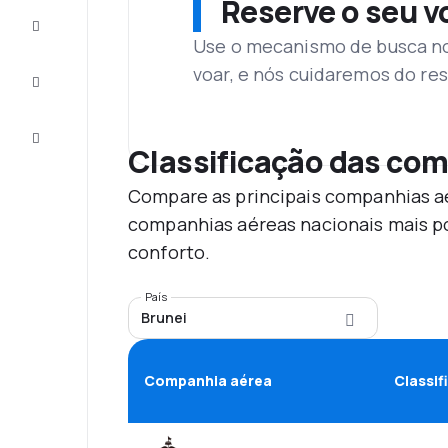
Reserve o seu 
Complete
a viagem
Use o mecanismo de busca no 
voar, e nós cuidaremos do res
Inspirações
e dicas
Atendimento
Cliente
Classificação das co
Compare as principais companhias aé
companhias aéreas nacionais mais po
conforto.
País
Brunei
Companhia aérea
Classif