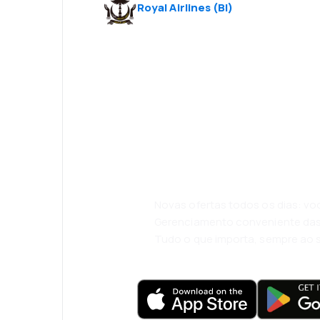
Royal Airlines
(
BI
)
Psst! Descarreg
eSky e viaje co
conforto.
Novas ofertas todos os dias: vo
Gerenciamento conveniente das
Tudo o que importa, sempre ao 