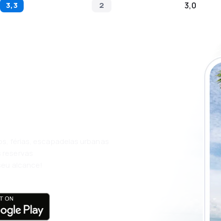
3,3
2
3,0
ue a aplicação
m ainda mais
os, férias, escapadelas urbanas
 reservas
seu alcance!