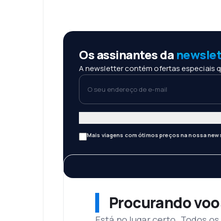
Os assinantes da
newslet
A newsletter contém ofertas especiais q
O seu endereço de e-mail
Mais viagens com ótimos preços na nossa news
Procurando voo
Está no lugar certo. Todos o