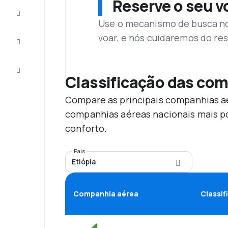
Reserve o seu 
Complete
a viagem
Use o mecanismo de busca no 
voar, e nós cuidaremos do res
Inspirações
e dicas
Atendimento
Cliente
Classificação das co
Compare as principais companhias aé
companhias aéreas nacionais mais po
conforto.
País
Etiópia
Companhia aérea
Classif