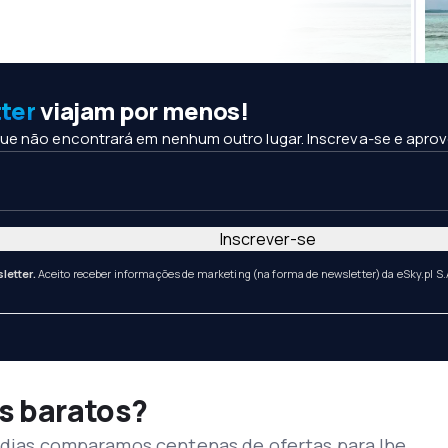
ter
viajam por menos!
ue não encontrará em nenhum outro lugar. Inscreva-se e aprov
Inscrever-se
letter.
Aceito receber informações de marketing (na forma de newsletter) da eSky.pl S.
s baratos?
s dias comparamos centenas de ofertas para lhe