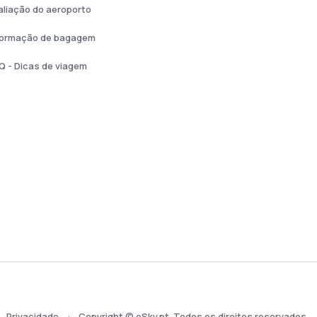
aliação do aeroporto
formação de bagagem
Q - Dicas de viagem
Privacidade
Copyright © eSky.pt. Todos os direitos reservados.