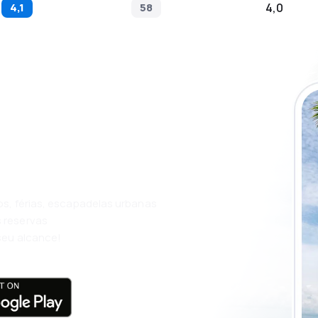
4,1
58
4,0
ue a aplicação
m ainda mais
os, férias, escapadelas urbanas
 reservas
seu alcance!