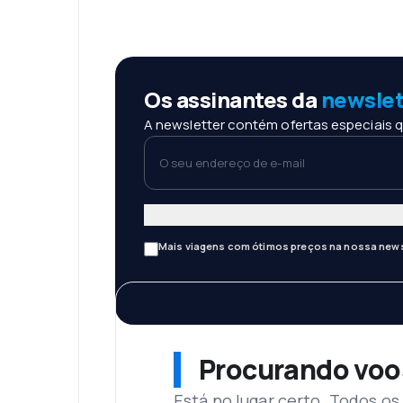
Os assinantes da
newslet
A newsletter contém ofertas especiais q
O seu endereço de e-mail
Mais viagens com ótimos preços na nossa news
Procurando voo
Está no lugar certo. Todos o