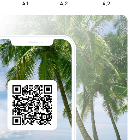
4,1
4,2
4,2