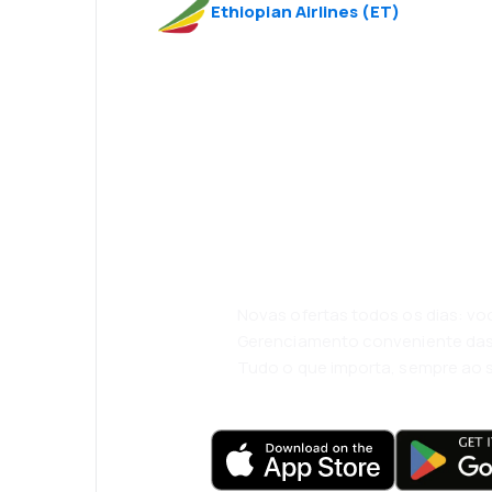
Ethiopian Airlines
(
ET
)
Psst! Descarreg
eSky e viaje co
conforto.
Novas ofertas todos os dias: vo
Gerenciamento conveniente das
Tudo o que importa, sempre ao 