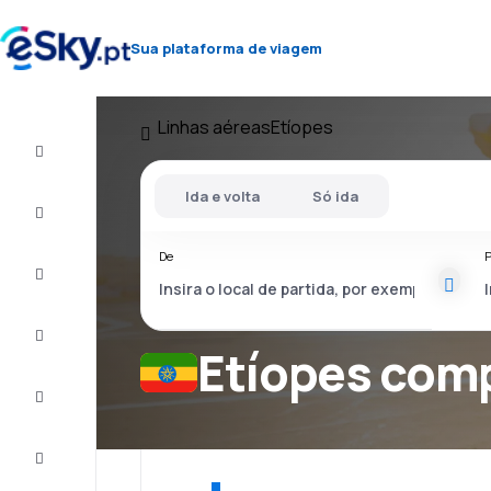
Sua plataforma de viagem
Linhas aéreas
Etíopes
Voo+Hotel
Ida e volta
Só ida
Voos
baratos
De
P
Férias
City
Break
Etíopes com
Alojamentos
Ofertas