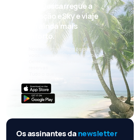
Psst! Descarregue a
aplicação eSky e viaje
com ainda mais
conforto.
Novas ofertas todos os dias:
voos, férias, escapadelas urbanas
Gerenciamento conveniente das
reservas
Tudo o que importa, sempre ao
seu alcance!
Os assinantes da
newsletter