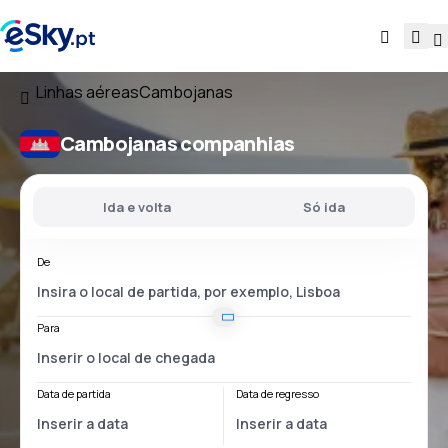
Linhas aéreas
Cambojanas
Cambojanas companhias
Ida e volta
Só ida
De
Para
Data de partida
Data de regresso