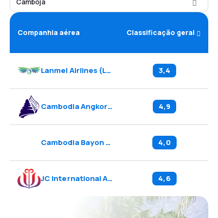
Camboja
Companhia aérea
Classificação geral
Lanmei Airlines
(
LQ
)
3,4
Cambodia Angkor Air
(
K6
)
4,9
Cambodia Bayon Airlines
(
BD
)
4,0
JC International Airlines
(
QD
)
4,6