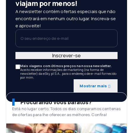
viajam por menos!
A newsletter contém ofertas especiais que não
encontrará em nenhum outro lugar. Inscreva-se
e aproveite!
O seu endereço de e-mail
Inscrever-se
Mais viagens com ótimos preços na nossa newsletter.
Aceito receber informações de marketing (na forma de
newsletter) da eSky.pl S.A., para o endereço de e-mail fornecido
por mim.
Mostrar mais
Procurando voos baratos?
Está no lugar certo. Todos os dias comparamos centenas
de ofertas para lhe oferecer as melhores. Confira!