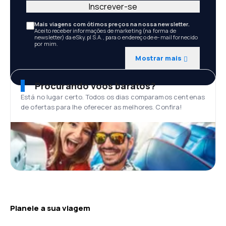
Inscrever-se
Mais viagens com ótimos preços na nossa newsletter.
Aceito receber informações de marketing (na forma de
newsletter) da eSky.pl S.A., para o endereço de e-mail fornecido
por mim.
Mostrar mais
Procurando voos baratos?
Está no lugar certo. Todos os dias comparamos centenas
de ofertas para lhe oferecer as melhores. Confira!
Planeie a sua viagem