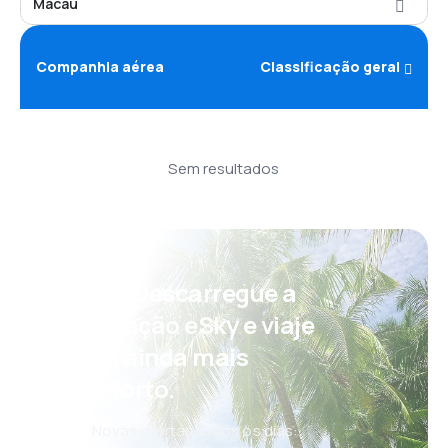
Macau
Companhia aérea
Classificação geral
Sem resultados
Psst! Descarregue a
aplicação eSky e viaje
com ainda mais
conforto.
Novas ofertas todos os dias: