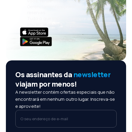
voos, férias, escapadelas urbanas
Gerenciamento conveniente das
reservas
Tudo o que importa, sempre ao
seu alcance!
Os assinantes da
newsletter
viajam por menos!
A newsletter contém ofertas especiais que não
encontrará em nenhum outro lugar. Inscreva-se
e aproveite!
O seu endereço de e-mail