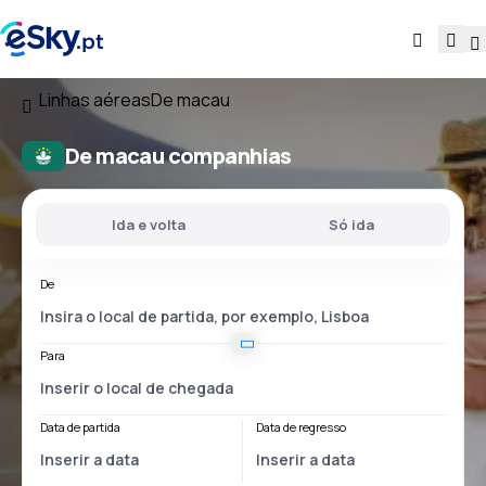
Linhas aéreas
De macau
De macau companhias
Ida e volta
Só ida
De
Para
Data de partida
Data de regresso