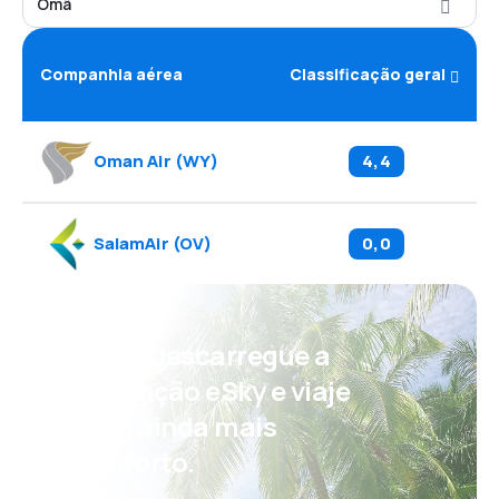
Omã
Companhia aérea
Classificação geral
Oman Air
(
WY
)
4,4
SalamAir
(
OV
)
0,0
Psst! Descarregue a
aplicação eSky e viaje
com ainda mais
conforto.