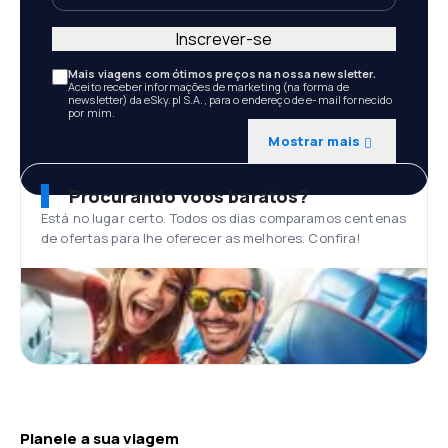
Inscrever-se
Mais viagens com ótimos preços na nossa newsletter.
Aceito receber informações de marketing (na forma de
newsletter) da eSky.pl S.A., para o endereço de e-mail fornecido
por mim.
Mostrar mais
Procurando voos baratos?
Está no lugar certo. Todos os dias comparamos centenas
de ofertas para lhe oferecer as melhores. Confira!
Planeie a sua viagem