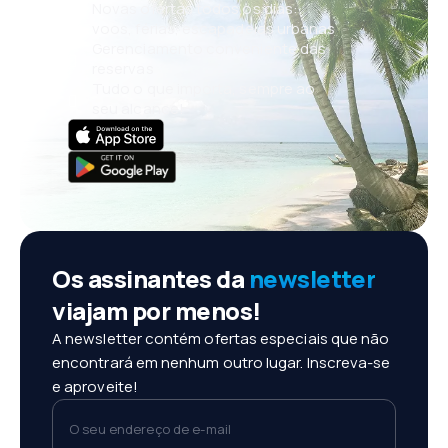
Novas ofertas todos os dias:
voos, férias, escapadelas urbanas
Gerenciamento conveniente das
reservas
Tudo o que importa, sempre ao
seu alcance!
Os assinantes da
newsletter
viajam por menos!
A newsletter contém ofertas especiais que não
encontrará em nenhum outro lugar. Inscreva-se
e aproveite!
O seu endereço de e-mail