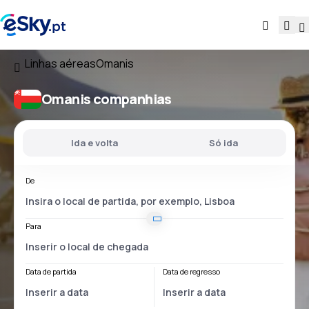
Linhas aéreas
Omanis
Omanis companhias
Ida e volta
Só ida
De
Para
Data de partida
Data de regresso