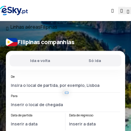
Linhas aéreas
Filipinas
Filipinas companhias
Ida e volta
Só ida
De
Para
Data de partida
Data de regresso