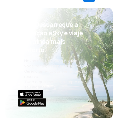
Psst! Descarregue a
aplicação eSky e viaje
com ainda mais
conforto.
Novas ofertas todos os dias:
voos, férias, escapadelas urbanas
Gerenciamento conveniente das
reservas
Tudo o que importa, sempre ao
seu alcance!