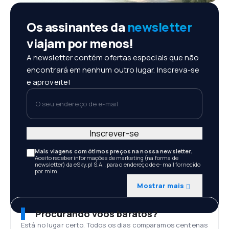
Os assinantes da
newsletter
viajam por menos!
A newsletter contém ofertas especiais que não
encontrará em nenhum outro lugar. Inscreva-se
e aproveite!
O seu endereço de e-mail
Inscrever-se
Mais viagens com ótimos preços na nossa newsletter.
Aceito receber informações de marketing (na forma de
newsletter) da eSky.pl S.A., para o endereço de e-mail fornecido
por mim.
Mostrar mais
Procurando voos baratos?
Está no lugar certo. Todos os dias comparamos centenas