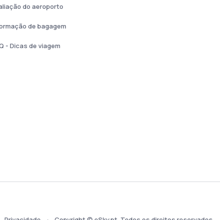
aliação do aeroporto
formação de bagagem
Q - Dicas de viagem
Privacidade
Copyright © eSky.pt. Todos os direitos reservados.