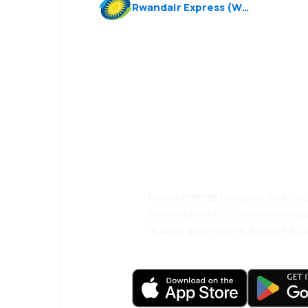
Rwandair Express
(
WB
)
Psst! Descarreg
eSky e viaje co
conforto.
Novas ofertas todos os dias: vo
Gerenciamento conveniente das
Tudo o que importa, sempre ao 