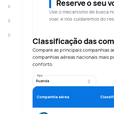
Reserve o seu 
Complete
a viagem
Use o mecanismo de busca no 
voar, e nós cuidaremos do res
Inspirações
e dicas
Atendimento
Cliente
Classificação das co
Compare as principais companhias aé
companhias aéreas nacionais mais po
conforto.
País
Ruanda
Companhia aérea
Classif