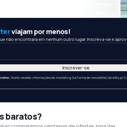
ter
viajam por menos!
ue não encontrará em nenhum outro lugar. Inscreva-se e aprov
Inscrever-se
letter.
Aceito receber informações de marketing (na forma de newsletter) da eSky.pl S.
s baratos?
s dias comparamos centenas de ofertas para lhe