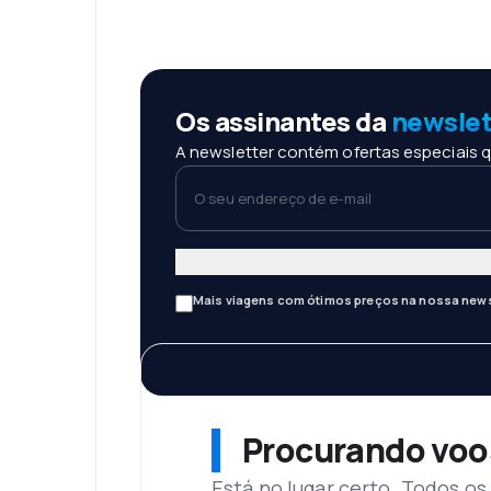
Os assinantes da
newslet
A newsletter contém ofertas especiais q
O seu endereço de e-mail
Mais viagens com ótimos preços na nossa news
Procurando voo
Está no lugar certo. Todos o