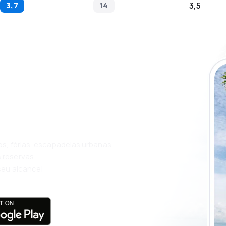
3,7
14
3,5
ue a aplicação
m ainda mais
os, férias, escapadelas urbanas
 reservas
seu alcance!