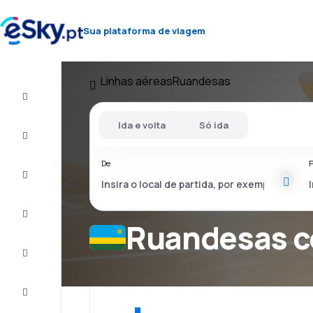
Sua plataforma de viagem
Linhas aéreas
Ruandesas
Voo+Hotel
Ida e volta
Só ida
Voos
baratos
De
P
Férias
City
Break
Ruandesas 
Alojamentos
Ofertas