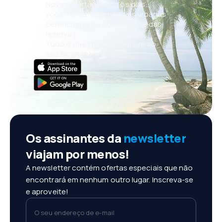
Novas ofertas todos os dias:
voos, férias, escapadelas urbanas
Gerenciamento conveniente das
reservas
Tudo o que importa, sempre ao
seu alcance!
Os assinantes da
newsletter
viajam por menos!
A newsletter contém ofertas especiais que não
encontrará em nenhum outro lugar. Inscreva-se
e aproveite!
O seu endereço de e-mail