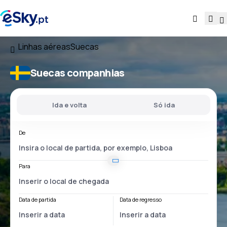
Linhas aéreas
Suecas
Suecas companhias
Ida e volta
Só ida
De
Para
Data de partida
Data de regresso