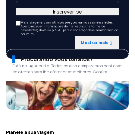
Inscrever-se
Mais viagens com ótimos preços na nossa newsletter.
Aceito receber informações de marketing (na forma de
newsletter) da eSky.pl S.A., para o endereço de e-mail fornecido
por mim.
Mostrar mais
Procurando voos baratos?
Está no lugar certo. Todos os dias comparamos centenas
de ofertas para lhe oferecer as melhores. Confira!
Planeie a sua viagem