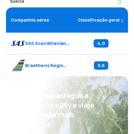
Suécia
Companhia aérea
Classificação geral
SAS Scandinavian Airlines
(
SK
)
4,0
Braathens Regional Aviation
(
TF
3,6
)
Psst! Descarregue a
aplicação eSky e viaje
com ainda mais
conforto.