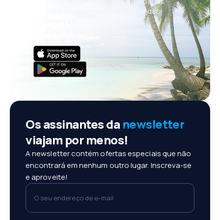
voos, férias, escapadelas urbanas
Gerenciamento conveniente das
reservas
Tudo o que importa, sempre ao
seu alcance!
Os assinantes da
newsletter
viajam por menos!
A newsletter contém ofertas especiais que não
encontrará em nenhum outro lugar. Inscreva-se
e aproveite!
O seu endereço de e-mail