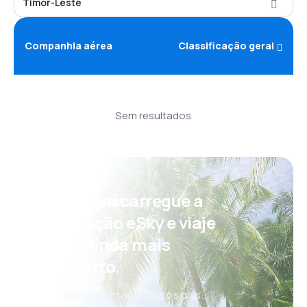
Timor-Leste
Companhia aérea
Classificação geral
Sem resultados
Psst! Descarregue a
aplicação eSky e viaje
com ainda mais
conforto.
Novas ofertas todos os dias: