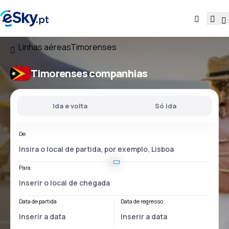
Linhas aéreas
Timorenses
Timorenses companhias
Ida e volta
Só ida
De
Para
Data de partida
Data de regresso