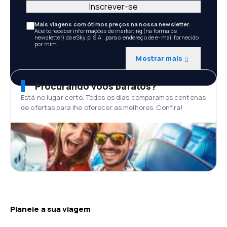
Inscrever-se
Mais viagens com ótimos preços na nossa newsletter.
Aceito receber informações de marketing (na forma de
newsletter) da eSky.pl S.A., para o endereço de e-mail fornecido
por mim.
Mostrar mais
Procurando voos baratos?
Está no lugar certo. Todos os dias comparamos centenas
de ofertas para lhe oferecer as melhores. Confira!
Planeie a sua viagem