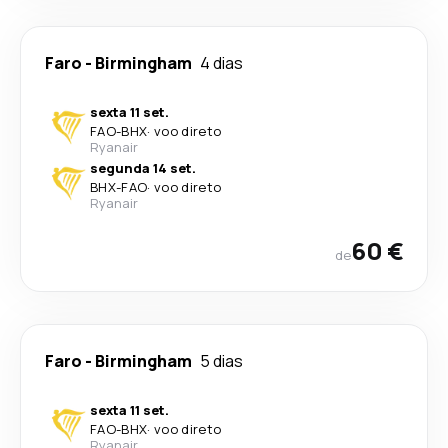
Faro
-
Birmingham
4 dias
sexta 11 set.
FAO
-
BHX
·
voo direto
Ryanair
segunda 14 set.
BHX
-
FAO
·
voo direto
Ryanair
60 €
de
Faro
-
Birmingham
5 dias
sexta 11 set.
FAO
-
BHX
·
voo direto
Ryanair