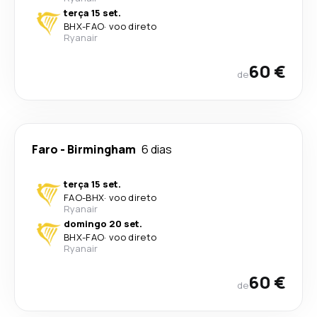
terça 15 set.
BHX
-
FAO
·
voo direto
Ryanair
60 €
de
Faro
-
Birmingham
6 dias
terça 15 set.
FAO
-
BHX
·
voo direto
Ryanair
domingo 20 set.
BHX
-
FAO
·
voo direto
Ryanair
60 €
de