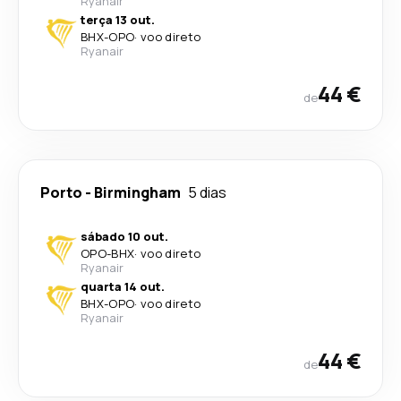
Ryanair
terça 13 out.
BHX
-
OPO
·
voo direto
Ryanair
44 €
de
Porto
-
Birmingham
5 dias
sábado 10 out.
OPO
-
BHX
·
voo direto
Ryanair
quarta 14 out.
BHX
-
OPO
·
voo direto
Ryanair
44 €
de