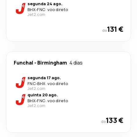
segunda 24 ago.
BHX
-
FNC
·
voo direto
Jet2.com
131 €
de
Funchal
-
Birmingham
4 dias
segunda 17 ago.
FNC
-
BHX
·
voo direto
Jet2.com
quinta 20 ago.
BHX
-
FNC
·
voo direto
Jet2.com
133 €
de