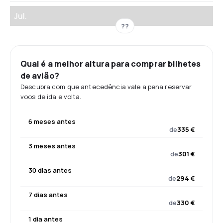
Jul.
??
Qual é a melhor altura para comprar bilhetes
de avião?
Descubra com que antecedência vale a pena reservar
voos de ida e volta.
6 meses antes
de
335 €
3 meses antes
de
301 €
30 dias antes
de
294 €
7 dias antes
de
330 €
1 dia antes