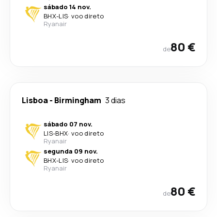
sábado 14 nov.
BHX
-
LIS
·
voo direto
Ryanair
80 €
de
Lisboa
-
Birmingham
3 dias
sábado 07 nov.
LIS
-
BHX
·
voo direto
Ryanair
segunda 09 nov.
BHX
-
LIS
·
voo direto
Ryanair
80 €
de