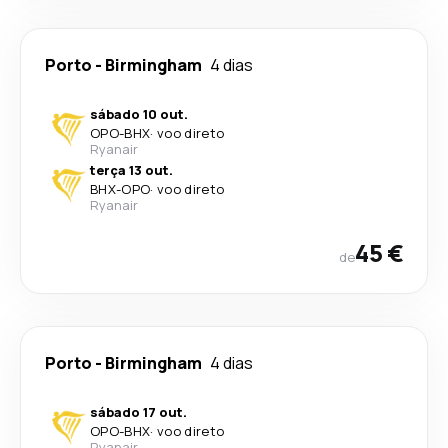
Porto
-
Birmingham
4 dias
sábado 10 out.
OPO
-
BHX
·
voo direto
Ryanair
terça 13 out.
BHX
-
OPO
·
voo direto
Ryanair
45 €
de
Porto
-
Birmingham
4 dias
sábado 17 out.
OPO
-
BHX
·
voo direto
Ryanair