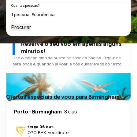
Quantas pessoas?
Procurar
Reserve o seu voo em apenas alguns
minutos!
Use o mecanismo de busca no topo da página. Diga-nos
para onde e quando vai voar, e nós cuidaremos do resto.
Ofertas especiais de voos para Birmingham
Porto
-
Birmingham
8 dias
terça 06 out.
OPO
-
BHX
·
voo direto