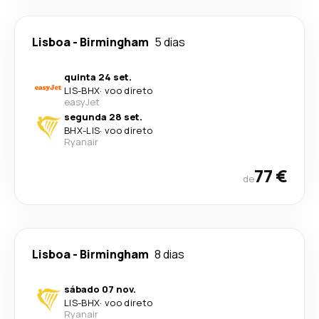
Lisboa
-
Birmingham
5 dias
quinta 24 set.
LIS
-
BHX
·
voo direto
easyJet
segunda 28 set.
BHX
-
LIS
·
voo direto
Ryanair
77 €
de
Lisboa
-
Birmingham
8 dias
sábado 07 nov.
LIS
-
BHX
·
voo direto
Ryanair