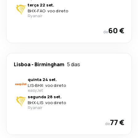
terça 22 set.
BHX
-
FAO
·
voo direto
Ryanair
60 €
de
Lisboa
-
Birmingham
5 dias
quinta 24 set.
LIS
-
BHX
·
voo direto
easyJet
segunda 28 set.
BHX
-
LIS
·
voo direto
Ryanair
77 €
de