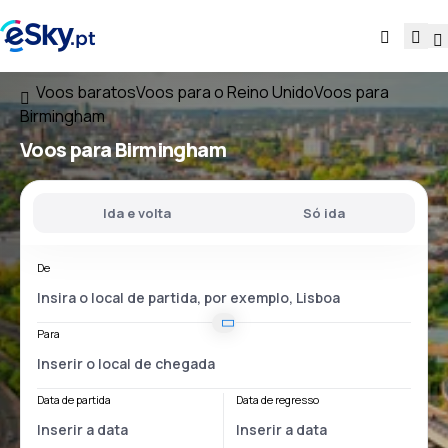
Voos baratos
Voos para o Reino Unido
Voos para
Birmingham
Voos para Birmingham
Ida e volta
Só ida
De
Para
Data de partida
Data de regresso