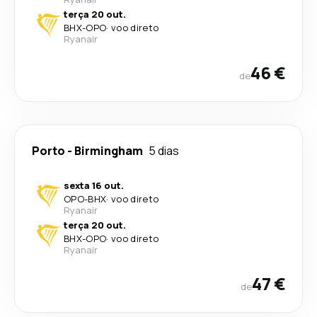
terça 20 out.
BHX
-
OPO
·
voo direto
Ryanair
46 €
de
Porto
-
Birmingham
5 dias
sexta 16 out.
OPO
-
BHX
·
voo direto
Ryanair
terça 20 out.
BHX
-
OPO
·
voo direto
Ryanair
47 €
de