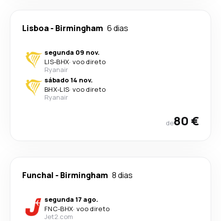
Lisboa
-
Birmingham
6 dias
segunda 09 nov.
LIS
-
BHX
·
voo direto
Ryanair
sábado 14 nov.
BHX
-
LIS
·
voo direto
Ryanair
80 €
de
Funchal
-
Birmingham
8 dias
segunda 17 ago.
FNC
-
BHX
·
voo direto
Jet2.com