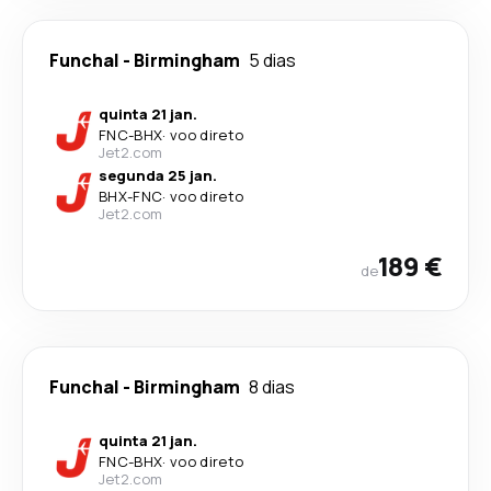
Funchal
-
Birmingham
5 dias
quinta 21 jan.
FNC
-
BHX
·
voo direto
Jet2.com
segunda 25 jan.
BHX
-
FNC
·
voo direto
Jet2.com
189 €
de
Funchal
-
Birmingham
8 dias
quinta 21 jan.
FNC
-
BHX
·
voo direto
Jet2.com