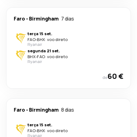
Faro
-
Birmingham
7 dias
terça 15 set.
FAO
-
BHX
·
voo direto
Ryanair
segunda 21 set.
BHX
-
FAO
·
voo direto
Ryanair
60 €
de
Faro
-
Birmingham
8 dias
terça 15 set.
FAO
-
BHX
·
voo direto
Ryanair