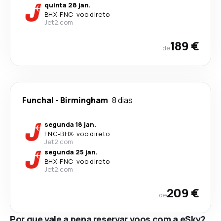
quinta 28 jan.
BHX
-
FNC
·
voo direto
Jet2.com
189 €
de
Funchal
-
Birmingham
8 dias
segunda 18 jan.
FNC
-
BHX
·
voo direto
Jet2.com
segunda 25 jan.
BHX
-
FNC
·
voo direto
Jet2.com
209 €
de
Por que vale a pena reservar voos com a eSky?