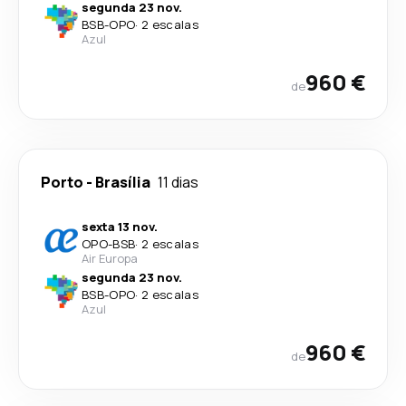
segunda 23 nov.
BSB
-
OPO
·
2 escalas
Azul
960 €
de
Porto
-
Brasília
11 dias
sexta 13 nov.
OPO
-
BSB
·
2 escalas
Air Europa
segunda 23 nov.
BSB
-
OPO
·
2 escalas
Azul
960 €
de