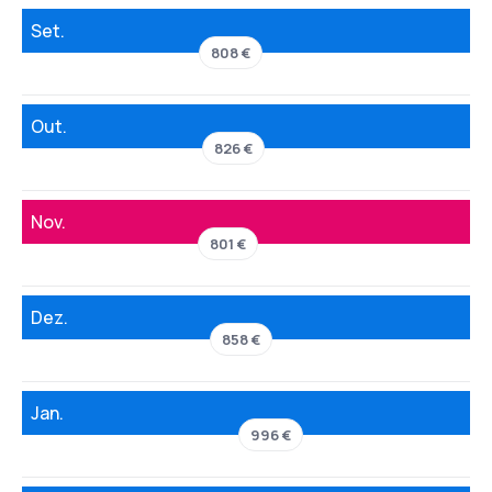
Set.
808 €
Out.
826 €
Nov.
801 €
Dez.
858 €
Jan.
996 €