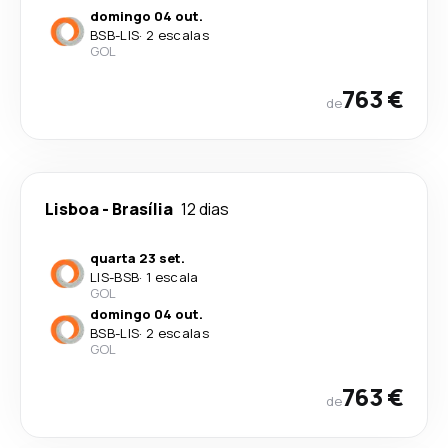
domingo 04 out.
BSB
-
LIS
·
2 escalas
GOL
763 €
de
Lisboa
-
Brasília
12 dias
quarta 23 set.
LIS
-
BSB
·
1 escala
GOL
domingo 04 out.
BSB
-
LIS
·
2 escalas
GOL
763 €
de