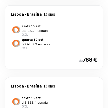
Lisboa
-
Brasília
13 dias
sexta 18 set.
LIS
-
BSB
·
1 escala
GOL
quarta 30 set.
BSB
-
LIS
·
2 escalas
GOL
788 €
de
Lisboa
-
Brasília
13 dias
sexta 18 set.
LIS
-
BSB
·
1 escala
GOL