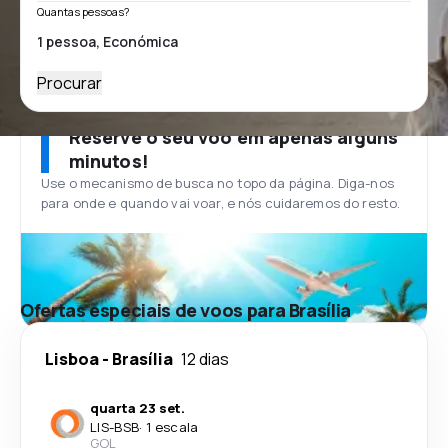
Quantas pessoas?
Procurar
Reserve o seu voo em apenas alguns
minutos!
Use o mecanismo de busca no topo da página. Diga-nos
para onde e quando vai voar, e nós cuidaremos do resto.
Ofertas especiais de voos para Brasília
Lisboa
-
Brasília
12 dias
quarta 23 set.
LIS
-
BSB
·
1 escala
GOL