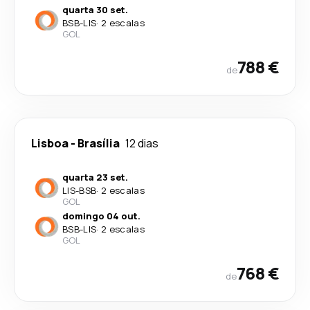
quarta 30 set.
BSB
-
LIS
·
2 escalas
GOL
788 €
de
Lisboa
-
Brasília
12 dias
quarta 23 set.
LIS
-
BSB
·
2 escalas
GOL
domingo 04 out.
BSB
-
LIS
·
2 escalas
GOL
768 €
de