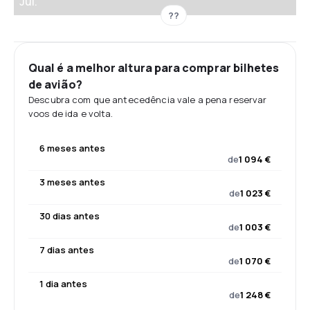
Jul.
??
Qual é a melhor altura para comprar bilhetes
de avião?
Descubra com que antecedência vale a pena reservar
voos de ida e volta.
6 meses antes
de
1 094 €
3 meses antes
de
1 023 €
30 dias antes
de
1 003 €
7 dias antes
de
1 070 €
1 dia antes
de
1 248 €