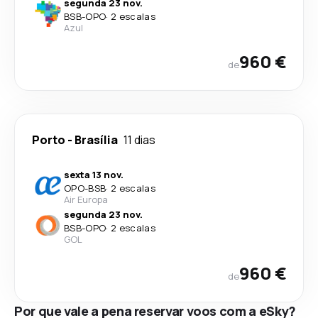
segunda 23 nov.
BSB
-
OPO
·
2 escalas
Azul
960 €
de
Porto
-
Brasília
11 dias
sexta 13 nov.
OPO
-
BSB
·
2 escalas
Air Europa
segunda 23 nov.
BSB
-
OPO
·
2 escalas
GOL
960 €
de
Por que vale a pena reservar voos com a eSky?