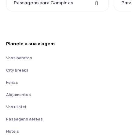
Passagens para Campinas
Passag
Planeie a sua viagem
Voos baratos
City Breaks
Férias
Alojamentos
Voo+Hotel
Passagens aéreas
Hotéis