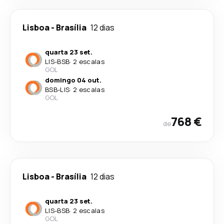
Lisboa
-
Brasília
12 dias
quarta 23 set.
LIS
-
BSB
·
2 escalas
GOL
domingo 04 out.
BSB
-
LIS
·
2 escalas
GOL
768 €
de
Lisboa
-
Brasília
12 dias
quarta 23 set.
LIS
-
BSB
·
2 escalas
GOL