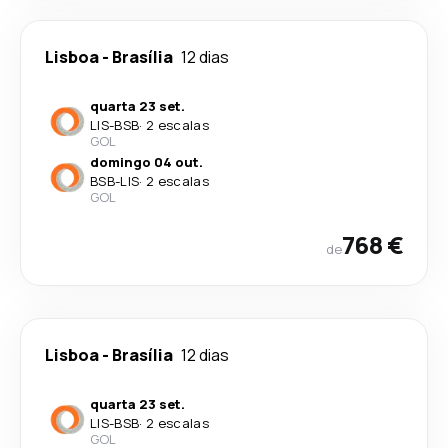
Lisboa
-
Brasília
12 dias
quarta 23 set.
LIS
-
BSB
·
2 escalas
GOL
domingo 04 out.
BSB
-
LIS
·
2 escalas
GOL
768 €
de
Lisboa
-
Brasília
12 dias
quarta 23 set.
LIS
-
BSB
·
2 escalas
GOL