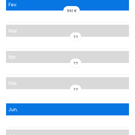
Fev.
961 €
Mar.
??
Abr.
??
Mai.
??
Jun.