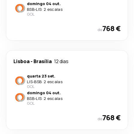
domingo 04 out.
BSB
-
LIS
·
2 escalas
GOL
768 €
de
Lisboa
-
Brasília
12 dias
quarta 23 set.
LIS
-
BSB
·
2 escalas
GOL
domingo 04 out.
BSB
-
LIS
·
2 escalas
GOL
768 €
de