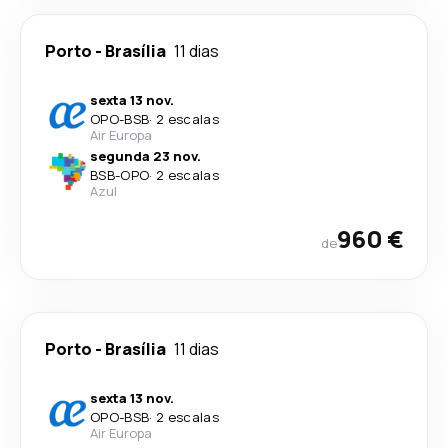
Porto
-
Brasília
11 dias
sexta 13 nov.
OPO
-
BSB
·
2 escalas
Air Europa
segunda 23 nov.
BSB
-
OPO
·
2 escalas
Azul
960 €
de
Porto
-
Brasília
11 dias
sexta 13 nov.
OPO
-
BSB
·
2 escalas
Air Europa