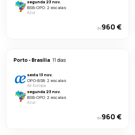
segunda 23 nov.
BSB
-
OPO
·
2 escalas
Azul
960 €
de
Porto
-
Brasília
11 dias
sexta 13 nov.
OPO
-
BSB
·
2 escalas
Air Europa
segunda 23 nov.
BSB
-
OPO
·
2 escalas
Azul
960 €
de