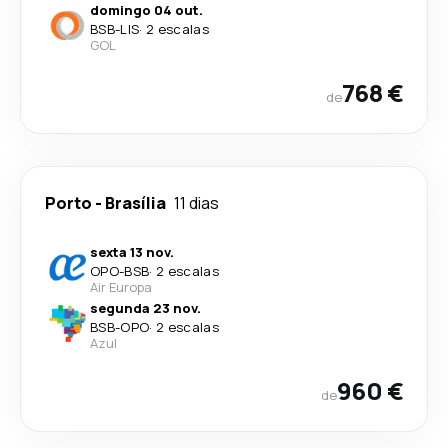
domingo 04 out.
BSB
-
LIS
·
2 escalas
GOL
768 €
de
Porto
-
Brasília
11 dias
sexta 13 nov.
OPO
-
BSB
·
2 escalas
Air Europa
segunda 23 nov.
BSB
-
OPO
·
2 escalas
Azul
960 €
de