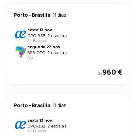
Porto
-
Brasília
11 dias
sexta 13 nov.
OPO
-
BSB
·
2 escalas
Air Europa
segunda 23 nov.
BSB
-
OPO
·
2 escalas
Azul
960 €
de
Porto
-
Brasília
11 dias
sexta 13 nov.
OPO
-
BSB
·
2 escalas
Air Europa