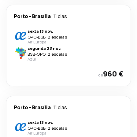
Porto
-
Brasília
11 dias
sexta 13 nov.
OPO
-
BSB
·
2 escalas
Air Europa
segunda 23 nov.
BSB
-
OPO
·
2 escalas
Azul
960 €
de
Porto
-
Brasília
11 dias
sexta 13 nov.
OPO
-
BSB
·
2 escalas
Air Europa