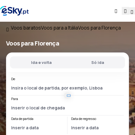
Voos baratos
Voos para a Itália
Voos para Florença
Voos para Florença
Ida e volta
Só ida
De
Para
Data de partida
Data de regresso