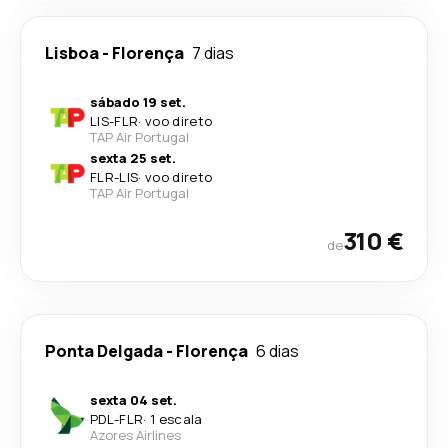
Lisboa
-
Florença
7 dias
sábado 19 set.
LIS
-
FLR
·
voo direto
TAP Air Portugal
sexta 25 set.
FLR
-
LIS
·
voo direto
TAP Air Portugal
310 €
de
Ponta Delgada
-
Florença
6 dias
sexta 04 set.
PDL
-
FLR
·
1 escala
Azores Airlines