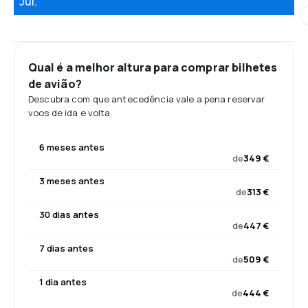
Jul.
Qual é a melhor altura para comprar bilhetes
de avião?
Descubra com que antecedência vale a pena reservar
voos de ida e volta.
6 meses antes
de
349 €
3 meses antes
de
313 €
30 dias antes
de
447 €
7 dias antes
de
509 €
1 dia antes
de
444 €