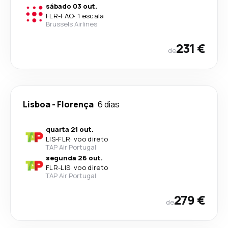
sábado 03 out.
FLR
-
FAO
·
1 escala
Brussels Airlines
231 €
de
Lisboa
-
Florença
6 dias
quarta 21 out.
LIS
-
FLR
·
voo direto
TAP Air Portugal
segunda 26 out.
FLR
-
LIS
·
voo direto
TAP Air Portugal
279 €
de