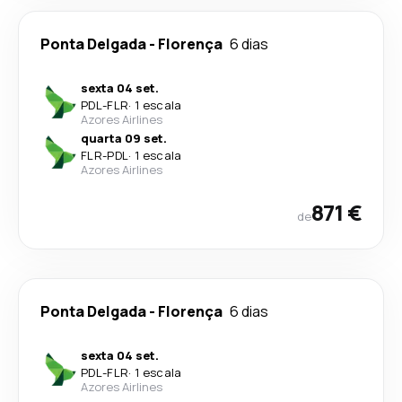
Ponta Delgada
-
Florença
6 dias
sexta 04 set.
PDL
-
FLR
·
1 escala
Azores Airlines
quarta 09 set.
FLR
-
PDL
·
1 escala
Azores Airlines
871 €
de
Ponta Delgada
-
Florença
6 dias
sexta 04 set.
PDL
-
FLR
·
1 escala
Azores Airlines