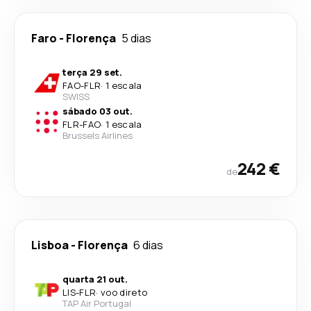
Faro
-
Florença
5 dias
terça 29 set.
FAO
-
FLR
·
1 escala
SWISS
sábado 03 out.
FLR
-
FAO
·
1 escala
Brussels Airlines
242 €
de
Lisboa
-
Florença
6 dias
quarta 21 out.
LIS
-
FLR
·
voo direto
TAP Air Portugal