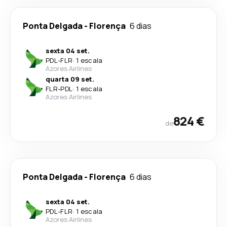
Ponta Delgada
-
Florença
6 dias
sexta 04 set.
PDL
-
FLR
·
1 escala
Azores Airlines
quarta 09 set.
FLR
-
PDL
·
1 escala
Azores Airlines
824 €
de
Ponta Delgada
-
Florença
6 dias
sexta 04 set.
PDL
-
FLR
·
1 escala
Azores Airlines