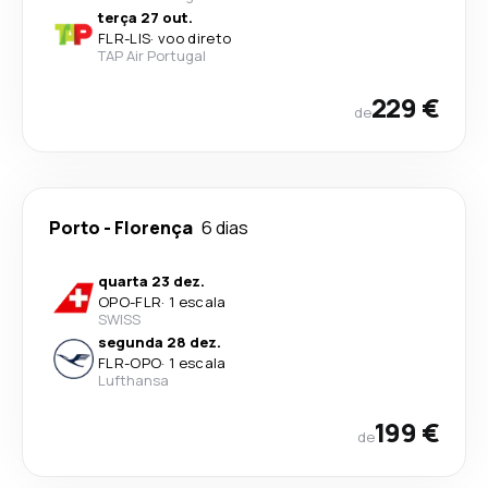
terça 27 out.
FLR
-
LIS
·
voo direto
TAP Air Portugal
229 €
de
Porto
-
Florença
6 dias
quarta 23 dez.
OPO
-
FLR
·
1 escala
SWISS
segunda 28 dez.
FLR
-
OPO
·
1 escala
Lufthansa
199 €
de