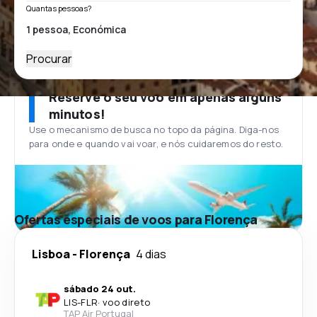
Quantas pessoas?
Procurar
Reserve o seu voo em apenas alguns
minutos!
Use o mecanismo de busca no topo da página. Diga-nos
para onde e quando vai voar, e nós cuidaremos do resto.
Ofertas especiais de voos para Florença
Lisboa
-
Florença
4 dias
sábado 24 out.
LIS
-
FLR
·
voo direto
TAP Air Portugal