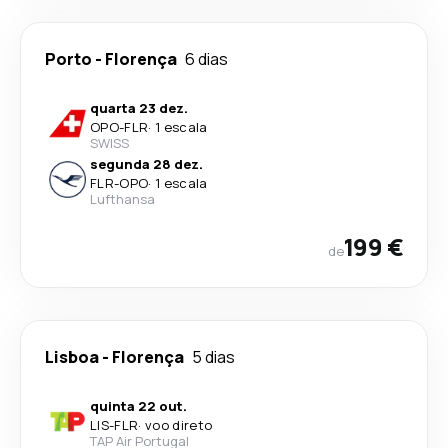
Porto
-
Florença
6 dias
quarta 23 dez.
OPO
-
FLR
·
1 escala
SWISS
segunda 28 dez.
FLR
-
OPO
·
1 escala
Lufthansa
199 €
de
Lisboa
-
Florença
5 dias
quinta 22 out.
LIS
-
FLR
·
voo direto
TAP Air Portugal