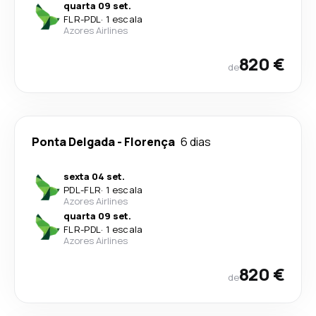
quarta 09 set.
FLR
-
PDL
·
1 escala
Azores Airlines
820 €
de
Ponta Delgada
-
Florença
6 dias
sexta 04 set.
PDL
-
FLR
·
1 escala
Azores Airlines
quarta 09 set.
FLR
-
PDL
·
1 escala
Azores Airlines
820 €
de