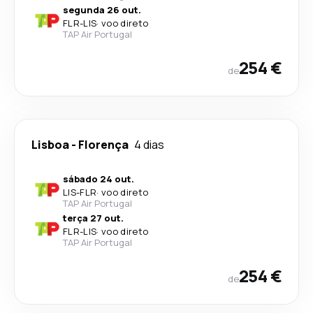
segunda 26 out.
FLR
-
LIS
·
voo direto
TAP Air Portugal
254 €
de
Lisboa
-
Florença
4 dias
sábado 24 out.
LIS
-
FLR
·
voo direto
TAP Air Portugal
terça 27 out.
FLR
-
LIS
·
voo direto
TAP Air Portugal
254 €
de