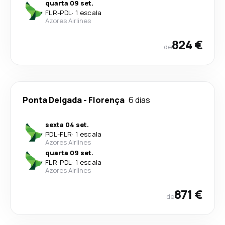
quarta 09 set.
FLR
-
PDL
·
1 escala
Azores Airlines
824 €
de
Ponta Delgada
-
Florença
6 dias
sexta 04 set.
PDL
-
FLR
·
1 escala
Azores Airlines
quarta 09 set.
FLR
-
PDL
·
1 escala
Azores Airlines
871 €
de