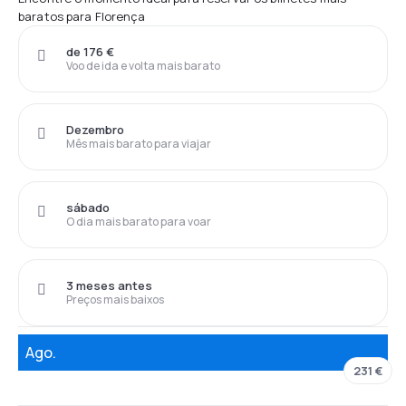
baratos para Florença
de 176 €
Voo de ida e volta mais barato
Dezembro
Mês mais barato para viajar
sábado
O dia mais barato para voar
3 meses antes
Preços mais baixos
Ago.
231 €