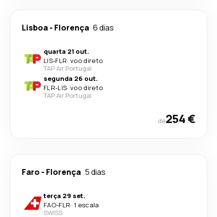
Lisboa
-
Florença
6 dias
quarta 21 out.
LIS
-
FLR
·
voo direto
TAP Air Portugal
segunda 26 out.
FLR
-
LIS
·
voo direto
TAP Air Portugal
254 €
de
Faro
-
Florença
5 dias
terça 29 set.
FAO
-
FLR
·
1 escala
SWISS