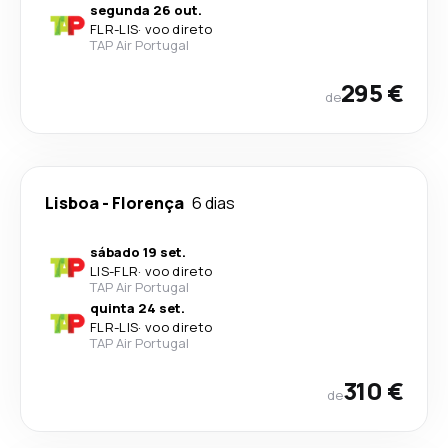
segunda 26 out.
FLR
-
LIS
·
voo direto
TAP Air Portugal
295 €
de
Lisboa
-
Florença
6 dias
sábado 19 set.
LIS
-
FLR
·
voo direto
TAP Air Portugal
quinta 24 set.
FLR
-
LIS
·
voo direto
TAP Air Portugal
310 €
de