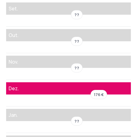
Set.
??
Out.
??
Nov.
??
Dez.
176 €
Jan.
??