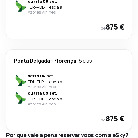
quarta 09 set.
FLR
-
PDL
·
1 escala
Azores Airlines
875 €
de
Ponta Delgada
-
Florença
6 dias
sexta 04 set.
PDL
-
FLR
·
1 escala
Azores Airlines
quarta 09 set.
FLR
-
PDL
·
1 escala
Azores Airlines
875 €
de
Por que vale a pena reservar voos com a eSky?