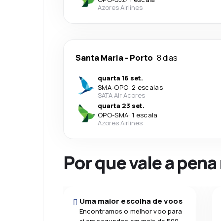
Azores Airlines
Santa Maria
-
Porto
8 dias
quarta 16 set.
SMA
-
OPO
·
2 escalas
SATA Air Acores
quarta 23 set.
OPO
-
SMA
·
1 escala
Azores Airlines
Por que vale a pena
Uma maior escolha de voos
Encontramos o melhor voo para