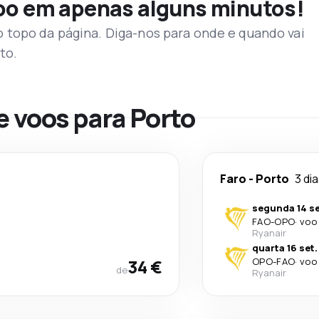
voo em apenas alguns minutos!
topo da página. Diga-nos para onde e quando vai
to.
e voos para Porto
Faro
-
Porto
3 di
segunda 14 se
FAO
-
OPO
·
voo 
Ryanair
quarta 16 set.
34 €
OPO
-
FAO
·
voo 
de
Ryanair