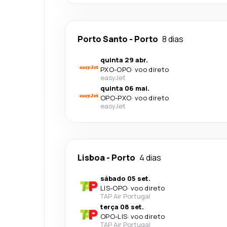
Porto Santo
-
Porto
8 dias
quinta 29 abr.
PXO
-
OPO
·
voo direto
easyJet
quinta 06 mai.
OPO
-
PXO
·
voo direto
easyJet
Lisboa
-
Porto
4 dias
sábado 05 set.
LIS
-
OPO
·
voo direto
TAP Air Portugal
terça 08 set.
OPO
-
LIS
·
voo direto
TAP Air Portugal