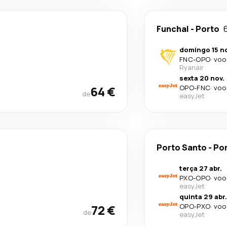
Funchal
-
Porto
domingo 15 no
FNC
-
OPO
·
voo
Ryanair
sexta 20 nov.
64 €
OPO
-
FNC
·
voo
de
easyJet
Porto Santo
-
Po
terça 27 abr.
PXO
-
OPO
·
voo
easyJet
quinta 29 abr.
72 €
OPO
-
PXO
·
voo
de
easyJet