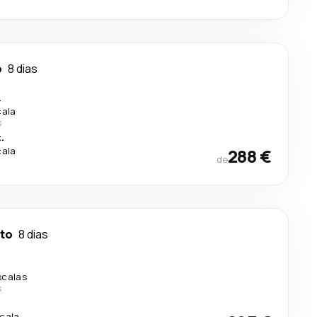
o
8 dias
.
cala
s
.
cala
288 €
de
to
8 dias
scalas
s
.
scala