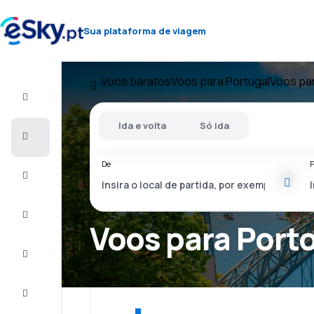
Sua plataforma de viagem
Voos baratos
Voos para Portugal
Voos pa
Voo+Hotel
Ida e volta
Só ida
Voos
baratos
De
P
Férias
City
Break
Voos para Port
Alojamentos
Ofertas