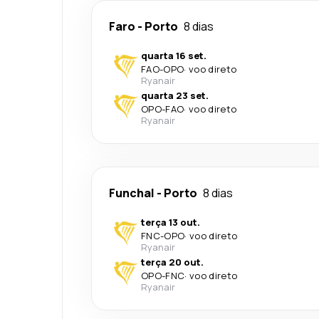
Faro
-
Porto
8 dias
quarta 16 set.
FAO
-
OPO
·
voo direto
Ryanair
quarta 23 set.
OPO
-
FAO
·
voo direto
Ryanair
Funchal
-
Porto
8 dias
terça 13 out.
FNC
-
OPO
·
voo direto
Ryanair
terça 20 out.
OPO
-
FNC
·
voo direto
Ryanair