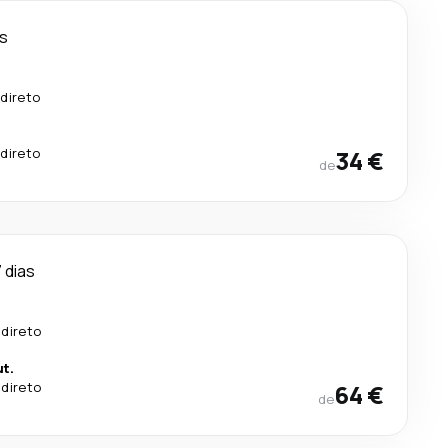
as
.
direto
.
direto
34 €
de
 dias
 direto
t.
 direto
64 €
de