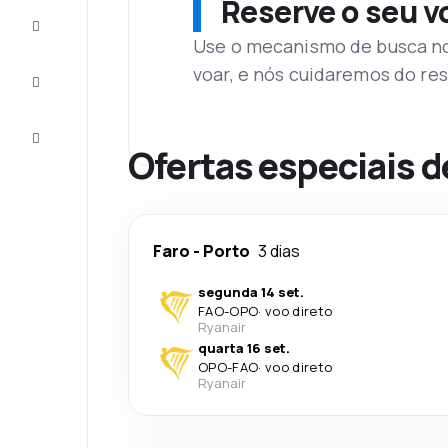
Reserve o seu 
Complete
a viagem
Use o mecanismo de busca no 
voar, e nós cuidaremos do res
Inspirações
e dicas
Atendimento
Cliente
Ofertas especiais d
Faro
-
Porto
3 dias
segunda 14 set.
FAO
-
OPO
·
voo direto
Ryanair
quarta 16 set.
OPO
-
FAO
·
voo direto
Ryanair