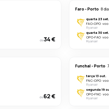
Faro
-
Porto
8 di
quarta 23 set
FAO
-
OPO
·
voo 
Ryanair
quarta 30 set
34 €
OPO
-
FAO
·
voo 
de
Ryanair
Funchal
-
Porto
7
terça 13 out.
FNC
-
OPO
·
voo
Ryanair
segunda 19 ou
62 €
OPO
-
FNC
·
voo
de
Ryanair