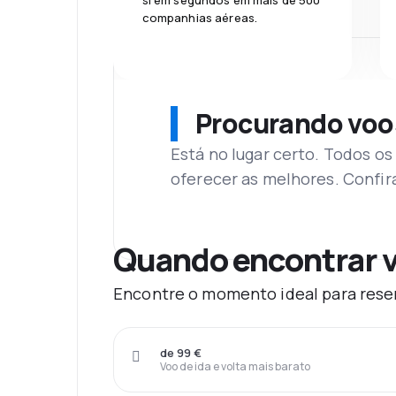
si em segundos em mais de 500
companhias aéreas.
Procurando voo
Está no lugar certo. Todos o
oferecer as melhores. Confir
Quando encontrar v
Encontre o momento ideal para reser
de 99 €
Voo de ida e volta mais barato