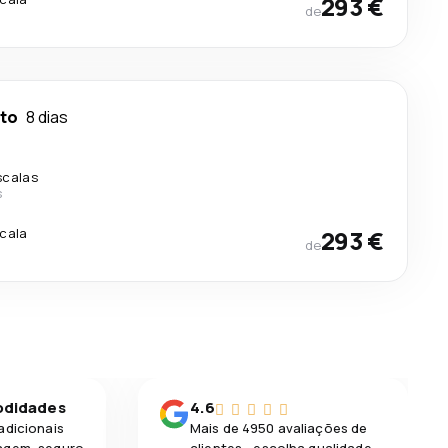
293 €
de
to
8 dias
scalas
s
.
scala
293 €
de
odidades
4.6
adicionais
Mais de 4950 avaliações de