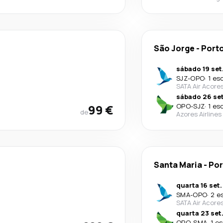
São Jorge
-
Port
sábado 19 set
SJZ
-
OPO
·
1 es
SATA Air Acore
sábado 26 set
99 €
OPO
-
SJZ
·
1 es
de
Azores Airlines
Santa Maria
-
Por
quarta 16 set.
SMA
-
OPO
·
2 e
SATA Air Acore
quarta 23 set
OPO
-
SMA
·
1 e