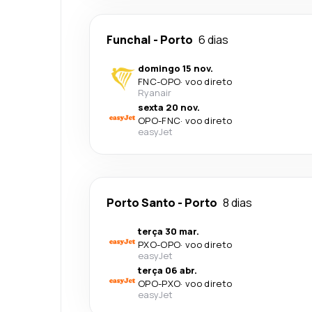
Funchal
-
Porto
6 dias
domingo 15 nov.
FNC
-
OPO
·
voo direto
Ryanair
sexta 20 nov.
OPO
-
FNC
·
voo direto
easyJet
Porto Santo
-
Porto
8 dias
terça 30 mar.
PXO
-
OPO
·
voo direto
easyJet
terça 06 abr.
OPO
-
PXO
·
voo direto
easyJet