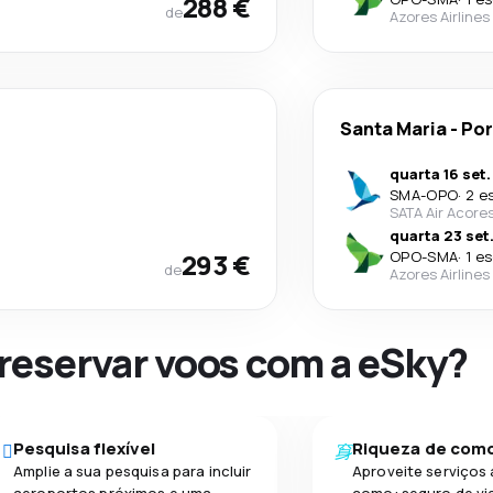
288 €
de
Azores Airlines
Santa Maria
-
Por
quarta 16 set.
SMA
-
OPO
·
2 e
SATA Air Acore
quarta 23 set
293 €
OPO
-
SMA
·
1 e
de
Azores Airlines
 reservar voos com a eSky?
Pesquisa flexível
Riqueza de com
Amplie a sua pesquisa para incluir
Aproveite serviços 