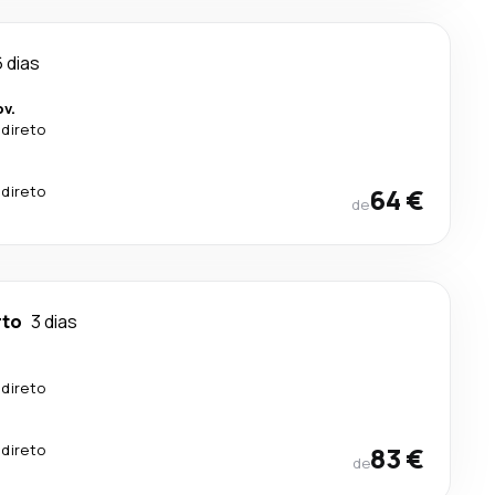
6 dias
v.
 direto
 direto
64 €
de
rto
3 dias
 direto
 direto
83 €
de