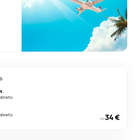
as
t.
direto
direto
34 €
de