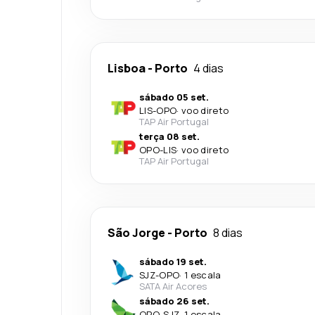
Lisboa
-
Porto
4 dias
sábado 05 set.
LIS
-
OPO
·
voo direto
TAP Air Portugal
terça 08 set.
OPO
-
LIS
·
voo direto
TAP Air Portugal
São Jorge
-
Porto
8 dias
sábado 19 set.
SJZ
-
OPO
·
1 escala
SATA Air Acores
sábado 26 set.
OPO
-
SJZ
·
1 escala