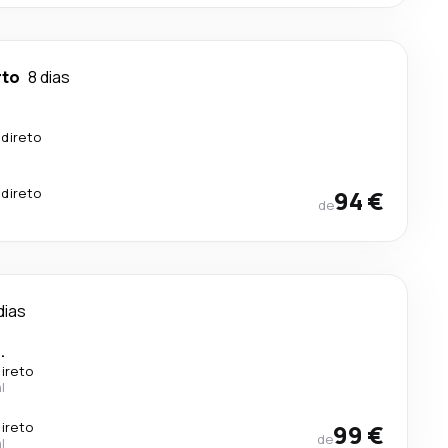
rto
8 dias
 direto
 direto
94 €
de
dias
.
ireto
l
ireto
99 €
de
l