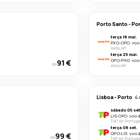
Porto Santo
-
Po
terça 18 mai.
PXO
-
OPO
·
voo
easyJet
terça 25 mai.
91 €
OPO
-
PXO
·
voo
de
easyJet
Lisboa
-
Porto
4 
sábado 05 set
LIS
-
OPO
·
voo d
TAP Air Portuga
terça 08 set.
99 €
OPO
-
LIS
·
voo d
de
TAP Air Portuga