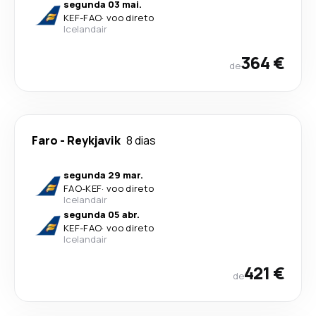
segunda 03 mai.
KEF
-
FAO
·
voo direto
Icelandair
364 €
de
Faro
-
Reykjavik
8 dias
segunda 29 mar.
FAO
-
KEF
·
voo direto
Icelandair
segunda 05 abr.
KEF
-
FAO
·
voo direto
Icelandair
421 €
de