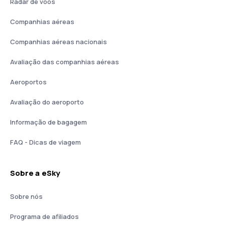
Radar de voos
Companhias aéreas
Companhias aéreas nacionais
Avaliação das companhias aéreas
Aeroportos
Avaliação do aeroporto
Informação de bagagem
FAQ - Dicas de viagem
Sobre a eSky
Sobre nós
Programa de afiliados