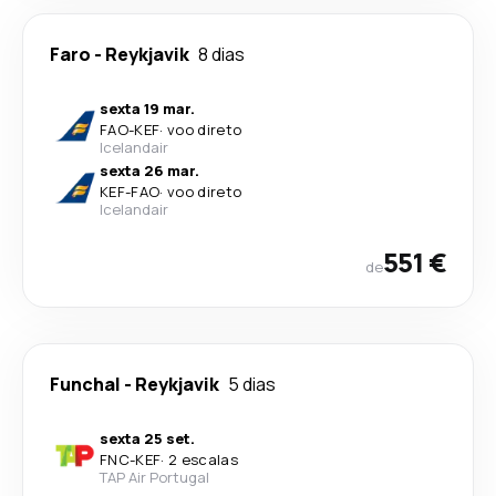
Faro
-
Reykjavik
8 dias
sexta 19 mar.
FAO
-
KEF
·
voo direto
Icelandair
sexta 26 mar.
KEF
-
FAO
·
voo direto
Icelandair
551 €
de
Funchal
-
Reykjavik
5 dias
sexta 25 set.
FNC
-
KEF
·
2 escalas
TAP Air Portugal