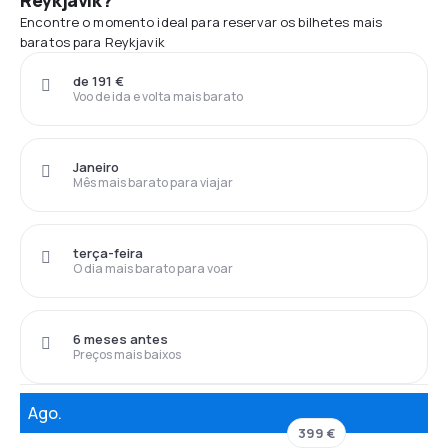
Reykjavik?
Encontre o momento ideal para reservar os bilhetes mais
baratos para Reykjavik
de 191 €
Voo de ida e volta mais barato
Janeiro
Mês mais barato para viajar
terça-feira
O dia mais barato para voar
6 meses antes
Preços mais baixos
Ago.
399 €