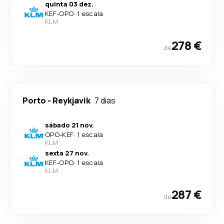
quinta 03 dez.
KEF
-
OPO
·
1 escala
KLM
278 €
de
Porto
-
Reykjavik
7 dias
sábado 21 nov.
OPO
-
KEF
·
1 escala
KLM
sexta 27 nov.
KEF
-
OPO
·
1 escala
KLM
287 €
de