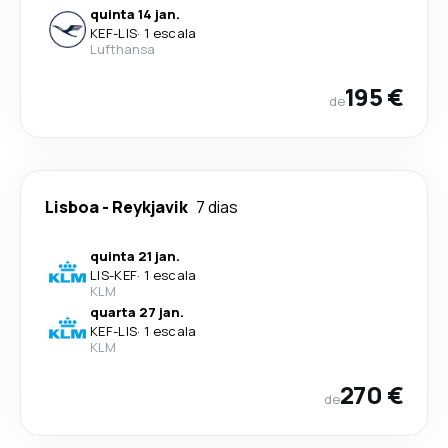
quinta 14 jan.
KEF
-
LIS
·
1 escala
Lufthansa
195 €
de
Lisboa
-
Reykjavik
7 dias
quinta 21 jan.
LIS
-
KEF
·
1 escala
KLM
quarta 27 jan.
KEF
-
LIS
·
1 escala
KLM
270 €
de