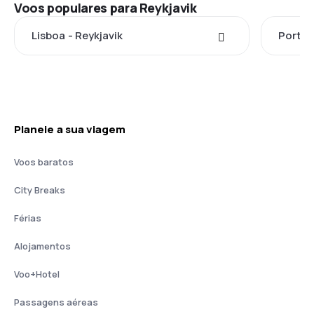
Voos populares para Reykjavik
Lisboa - Reykjavik
Porto 
Planeie a sua viagem
Voos baratos
City Breaks
Férias
Alojamentos
Voo+Hotel
Passagens aéreas