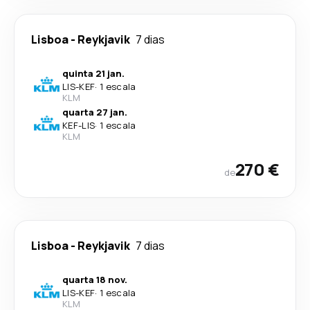
Lisboa
-
Reykjavik
7 dias
quinta 21 jan.
LIS
-
KEF
·
1 escala
KLM
quarta 27 jan.
KEF
-
LIS
·
1 escala
KLM
270 €
de
Lisboa
-
Reykjavik
7 dias
quarta 18 nov.
LIS
-
KEF
·
1 escala
KLM