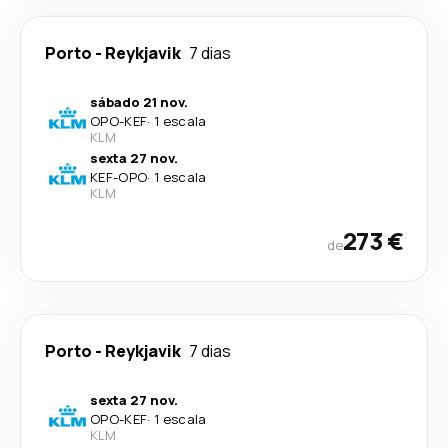
Porto
-
Reykjavik
7 dias
sábado 21 nov.
OPO
-
KEF
·
1 escala
KLM
sexta 27 nov.
KEF
-
OPO
·
1 escala
KLM
273 €
de
Porto
-
Reykjavik
7 dias
sexta 27 nov.
OPO
-
KEF
·
1 escala
KLM