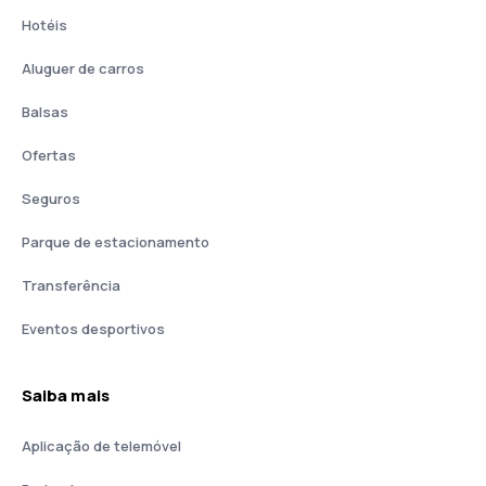
Hotéis
Aluguer de carros
Balsas
Ofertas
Seguros
Parque de estacionamento
Transferência
Eventos desportivos
Saiba mais
Aplicação de telemóvel