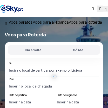
Voos baratos
Voos para a Holanda
Voos para Roterdã
Voos para Roterdã
Ida e volta
Só ida
De
Para
Data de partida
Data de regresso