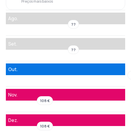
Preços mais baixos
Ago.
??
Set.
??
Out.
Nov.
108 €
Dez.
108 €