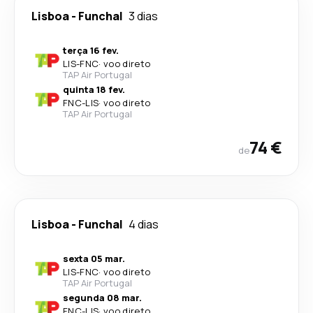
Lisboa
-
Funchal
3 dias
terça 16 fev.
LIS
-
FNC
·
voo direto
TAP Air Portugal
quinta 18 fev.
FNC
-
LIS
·
voo direto
TAP Air Portugal
74 €
de
Lisboa
-
Funchal
4 dias
sexta 05 mar.
LIS
-
FNC
·
voo direto
TAP Air Portugal
segunda 08 mar.
FNC
-
LIS
·
voo direto