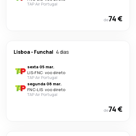
TAP Air Portugal
74 €
de
Lisboa
-
Funchal
4 dias
sexta 05 mar.
LIS
-
FNC
·
voo direto
TAP Air Portugal
segunda 08 mar.
FNC
-
LIS
·
voo direto
TAP Air Portugal
74 €
de