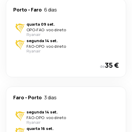
Porto
-
Faro
6 dias
quarta 09 set.
OPO
-
FAO
·
voo direto
Ryanair
segunda 14 set.
FAO
-
OPO
·
voo direto
Ryanair
35 €
de
Faro
-
Porto
3 dias
segunda 14 set.
FAO
-
OPO
·
voo direto
Ryanair
quarta 16 set.