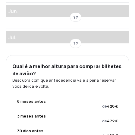
Jun.
??
Jul.
??
Qual é a melhor altura para comprar bilhetes
de avião?
Descubra com que antecedência vale a pena reservar
voos de ida e volta.
6 meses antes
de
426 €
3 meses antes
de
472 €
30 dias antes