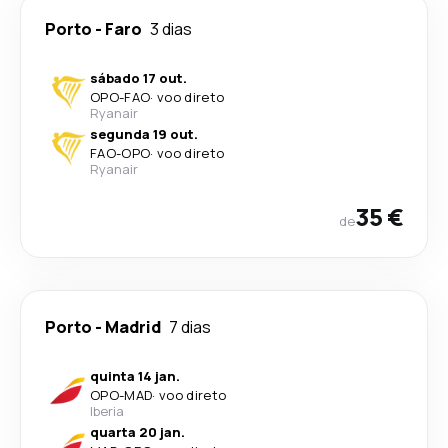
Porto
-
Faro
3 dias
sábado 17 out.
OPO
-
FAO
·
voo direto
Ryanair
segunda 19 out.
FAO
-
OPO
·
voo direto
Ryanair
35 €
de
Porto
-
Madrid
7 dias
quinta 14 jan.
OPO
-
MAD
·
voo direto
Iberia
quarta 20 jan.