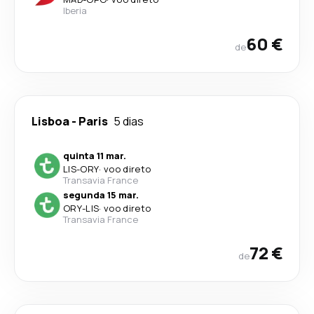
Iberia
60 €
de
Lisboa
-
Paris
5 dias
quinta 11 mar.
LIS
-
ORY
·
voo direto
Transavia France
segunda 15 mar.
ORY
-
LIS
·
voo direto
Transavia France
72 €
de