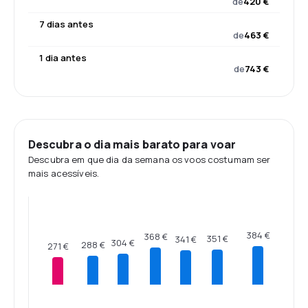
de
420 €
7 dias antes
de
463 €
1 dia antes
de
743 €
Descubra o dia mais barato para voar
Descubra em que dia da semana os voos costumam ser
mais acessíveis.
384 €
368 €
351 €
341 €
304 €
288 €
271 €