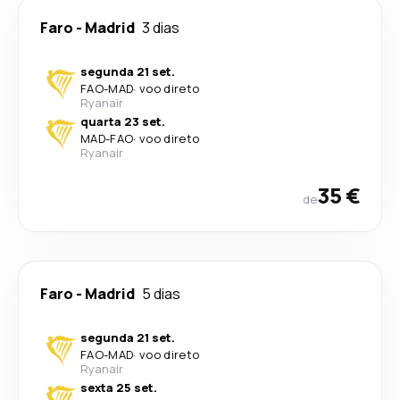
Faro
-
Madrid
3 dias
segunda 21 set.
FAO
-
MAD
·
voo direto
Ryanair
quarta 23 set.
MAD
-
FAO
·
voo direto
Ryanair
35 €
de
Faro
-
Madrid
5 dias
segunda 21 set.
FAO
-
MAD
·
voo direto
Ryanair
sexta 25 set.