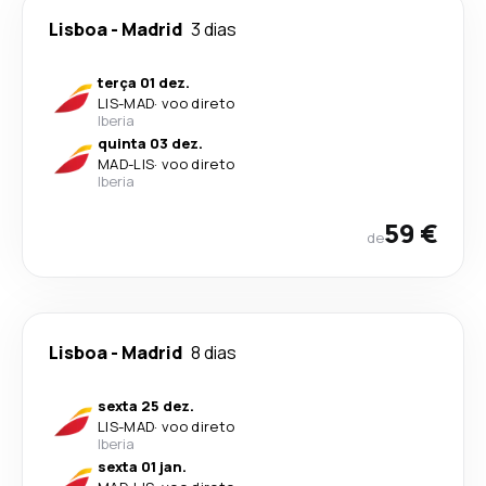
Lisboa
-
Madrid
3 dias
terça 01 dez.
LIS
-
MAD
·
voo direto
Iberia
quinta 03 dez.
MAD
-
LIS
·
voo direto
Iberia
59 €
de
Lisboa
-
Madrid
8 dias
sexta 25 dez.
LIS
-
MAD
·
voo direto
Iberia
sexta 01 jan.