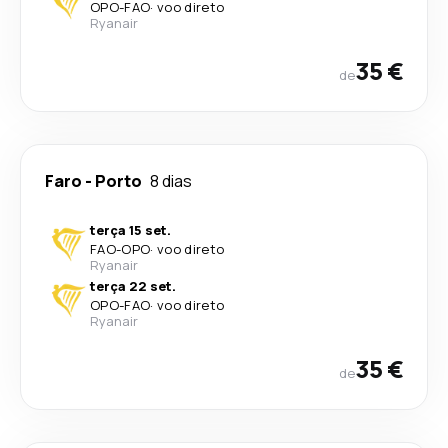
OPO
-
FAO
·
voo direto
Ryanair
35 €
de
Faro
-
Porto
8 dias
terça 15 set.
FAO
-
OPO
·
voo direto
Ryanair
terça 22 set.
OPO
-
FAO
·
voo direto
Ryanair
35 €
de