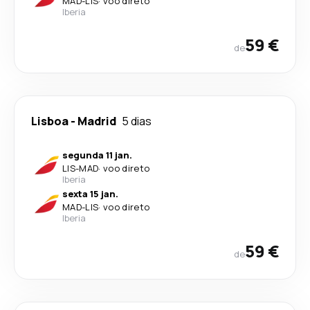
MAD
-
LIS
·
voo direto
Iberia
59 €
de
Lisboa
-
Madrid
5 dias
segunda 11 jan.
LIS
-
MAD
·
voo direto
Iberia
sexta 15 jan.
MAD
-
LIS
·
voo direto
Iberia
59 €
de