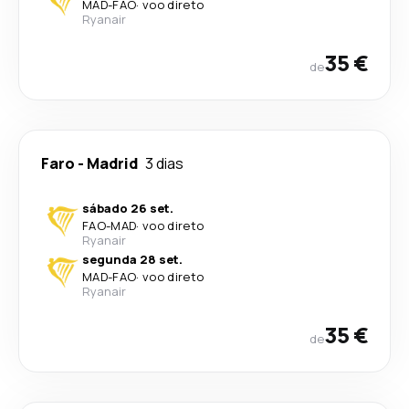
MAD
-
FAO
·
voo direto
Ryanair
35 €
de
Faro
-
Madrid
3 dias
sábado 26 set.
FAO
-
MAD
·
voo direto
Ryanair
segunda 28 set.
MAD
-
FAO
·
voo direto
Ryanair
35 €
de