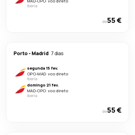
MAD
-
OPO
·
voo direto
Iberia
55 €
de
Porto
-
Madrid
7 dias
segunda 15 fev.
OPO
-
MAD
·
voo direto
Iberia
domingo 21 fev.
MAD
-
OPO
·
voo direto
Iberia
55 €
de