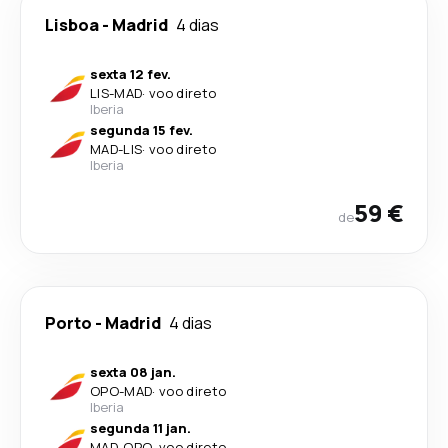
Lisboa
-
Madrid
4 dias
sexta 12 fev.
LIS
-
MAD
·
voo direto
Iberia
segunda 15 fev.
MAD
-
LIS
·
voo direto
Iberia
59 €
de
Porto
-
Madrid
4 dias
sexta 08 jan.
OPO
-
MAD
·
voo direto
Iberia
segunda 11 jan.
MAD
-
OPO
·
voo direto