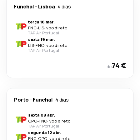
Funchal
-
Lisboa
4 dias
terça 16 mar.
FNC
-
LIS
·
voo direto
TAP Air Portugal
sexta 19 mar.
LIS
-
FNC
·
voo direto
TAP Air Portugal
74 €
de
Porto
-
Funchal
4 dias
sexta 09 abr.
OPO
-
FNC
·
voo direto
TAP Air Portugal
segunda 12 abr.
FNC
-
OPO
·
voo direto