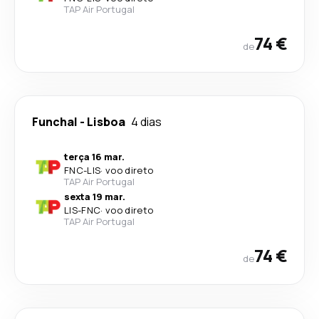
TAP Air Portugal
74 €
de
Funchal
-
Lisboa
4 dias
terça 16 mar.
FNC
-
LIS
·
voo direto
TAP Air Portugal
sexta 19 mar.
LIS
-
FNC
·
voo direto
TAP Air Portugal
74 €
de