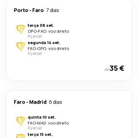
Porto
-
Faro
7 dias
terça 08 set.
OPO
-
FAO
·
voo direto
Ryanair
segunda 14 set.
FAO
-
OPO
·
voo direto
Ryanair
35 €
de
Faro
-
Madrid
6 dias
quinta 10 set.
FAO
-
MAD
·
voo direto
Ryanair
terça 15 set.