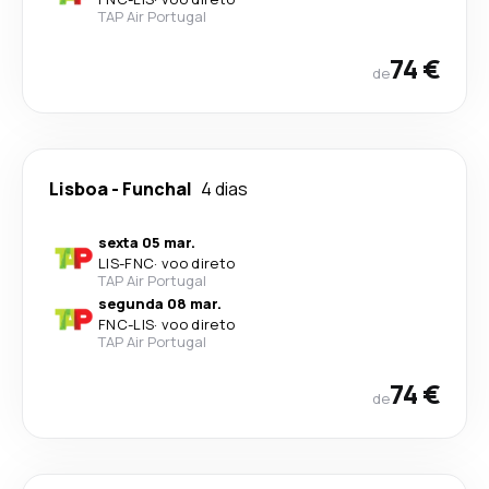
TAP Air Portugal
74 €
de
Lisboa
-
Funchal
4 dias
sexta 05 mar.
LIS
-
FNC
·
voo direto
TAP Air Portugal
segunda 08 mar.
FNC
-
LIS
·
voo direto
TAP Air Portugal
74 €
de