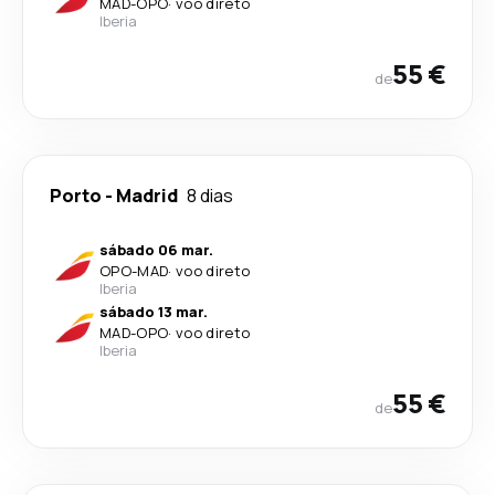
MAD
-
OPO
·
voo direto
Iberia
55 €
de
Porto
-
Madrid
8 dias
sábado 06 mar.
OPO
-
MAD
·
voo direto
Iberia
sábado 13 mar.
MAD
-
OPO
·
voo direto
Iberia
55 €
de