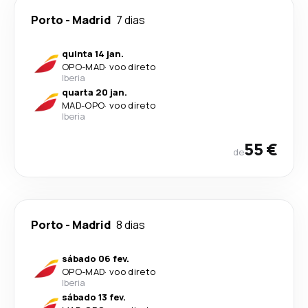
Porto
-
Madrid
7 dias
quinta 14 jan.
OPO
-
MAD
·
voo direto
Iberia
quarta 20 jan.
MAD
-
OPO
·
voo direto
Iberia
55 €
de
Porto
-
Madrid
8 dias
sábado 06 fev.
OPO
-
MAD
·
voo direto
Iberia
sábado 13 fev.