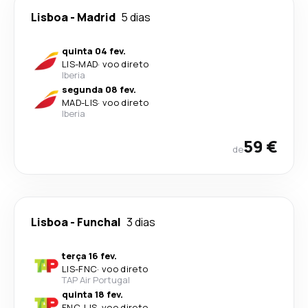
Lisboa
-
Madrid
5 dias
quinta 04 fev.
LIS
-
MAD
·
voo direto
Iberia
segunda 08 fev.
MAD
-
LIS
·
voo direto
Iberia
59 €
de
Lisboa
-
Funchal
3 dias
terça 16 fev.
LIS
-
FNC
·
voo direto
TAP Air Portugal
quinta 18 fev.
FNC
-
LIS
·
voo direto