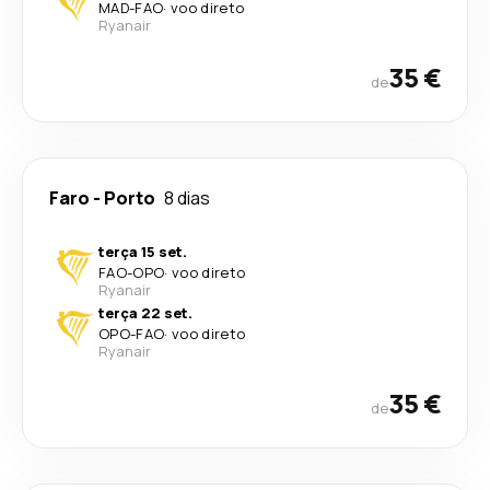
MAD
-
FAO
·
voo direto
Ryanair
35 €
de
Faro
-
Porto
8 dias
terça 15 set.
FAO
-
OPO
·
voo direto
Ryanair
terça 22 set.
OPO
-
FAO
·
voo direto
Ryanair
35 €
de