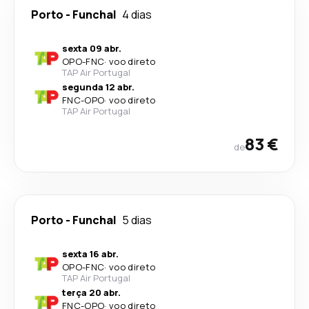
Porto
-
Funchal
4 dias
sexta 09 abr.
OPO
-
FNC
·
voo direto
TAP Air Portugal
segunda 12 abr.
FNC
-
OPO
·
voo direto
TAP Air Portugal
83 €
de
Porto
-
Funchal
5 dias
sexta 16 abr.
OPO
-
FNC
·
voo direto
TAP Air Portugal
terça 20 abr.
FNC
-
OPO
·
voo direto