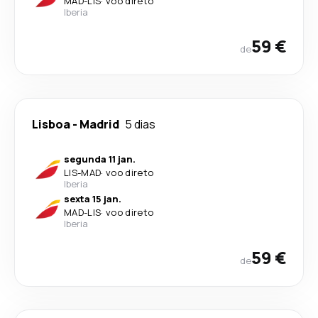
MAD
-
LIS
·
voo direto
Iberia
59 €
de
Lisboa
-
Madrid
5 dias
segunda 11 jan.
LIS
-
MAD
·
voo direto
Iberia
sexta 15 jan.
MAD
-
LIS
·
voo direto
Iberia
59 €
de