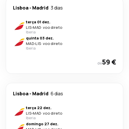
Lisboa
-
Madrid
3 dias
terça 01 dez.
LIS
-
MAD
·
voo direto
Iberia
quinta 03 dez.
MAD
-
LIS
·
voo direto
Iberia
59 €
de
Lisboa
-
Madrid
6 dias
terça 22 dez.
LIS
-
MAD
·
voo direto
Iberia
domingo 27 dez.