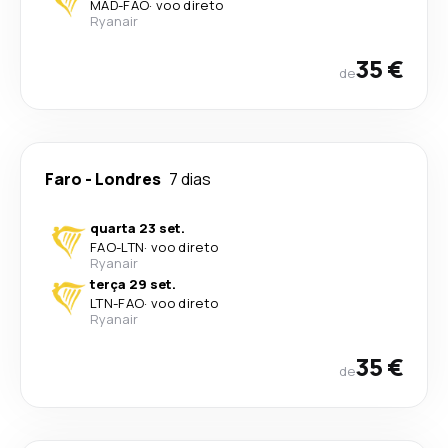
MAD
-
FAO
·
voo direto
Ryanair
35 €
de
Faro
-
Londres
7 dias
quarta 23 set.
FAO
-
LTN
·
voo direto
Ryanair
terça 29 set.
LTN
-
FAO
·
voo direto
Ryanair
35 €
de