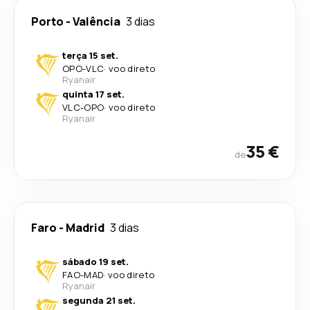
Porto
-
Valência
3 dias
terça 15 set.
OPO
-
VLC
·
voo direto
Ryanair
quinta 17 set.
VLC
-
OPO
·
voo direto
Ryanair
35 €
de
Faro
-
Madrid
3 dias
sábado 19 set.
FAO
-
MAD
·
voo direto
Ryanair
segunda 21 set.