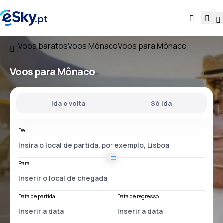
Voos baratos
Voos Mônaco
Voos para Mônaco
Voos
para Mônaco
Ida e volta
Só ida
De
Para
Data de partida
Data de regresso