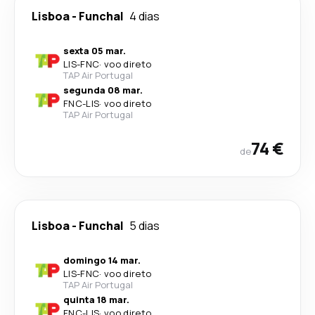
Lisboa
-
Funchal
4 dias
sexta 05 mar.
LIS
-
FNC
·
voo direto
TAP Air Portugal
segunda 08 mar.
FNC
-
LIS
·
voo direto
TAP Air Portugal
74 €
de
Lisboa
-
Funchal
5 dias
domingo 14 mar.
LIS
-
FNC
·
voo direto
TAP Air Portugal
quinta 18 mar.
FNC
-
LIS
·
voo direto